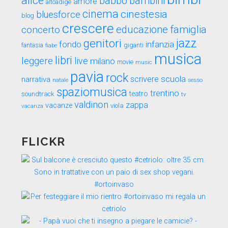
alice
babbo
bambini
amore
altoadige
cinema
cinestesia
bluesforce
blog
crescere
educazione
famiglia
concerto
genitori
jazz
fondo
infanzia
fantasia
fiabe
giganti
musica
libri
leggere
live
milano
movie
music
pavia
rock
scuola
scrivere
narrativa
sesso
natale
spaziomusica
trentino
teatro
soundtrack
tv
valdinon
zappa
vacanze
viola
vacanza
FLICKR