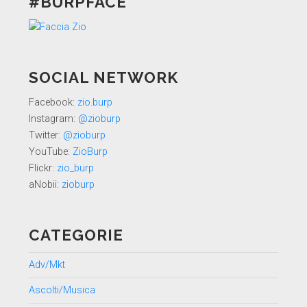
#BURPFACE
SOCIAL NETWORK
Facebook:
zio.burp
Instagram:
@zioburp
Twitter:
@zioburp
YouTube:
ZioBurp
Flickr:
zio_burp
aNobii:
zioburp
CATEGORIE
Adv/Mkt
Ascolti/Musica