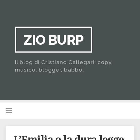
ZIO BURP
Il blog di Cristiano Callegari: copy,
musico, blogger, babbo.
L’Emilia o la dura legge