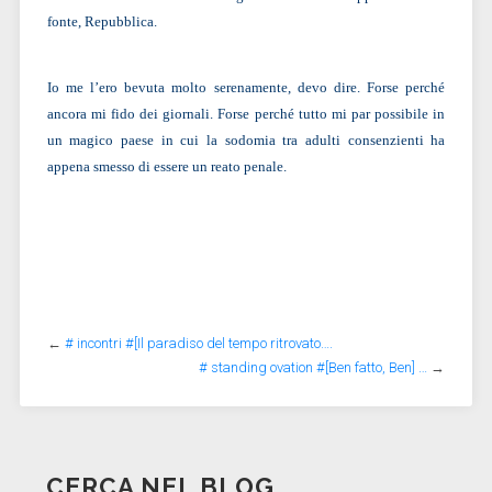
fonte, Repubblica.
Io me l’ero bevuta molto serenamente, devo dire. Forse perché
ancora mi fido dei giornali. Forse perché tutto mi par possibile in
un magico paese in cui la sodomia tra adulti consenzienti ha
appena smesso di essere un reato penale.
←
# incontri #[Il paradiso del tempo ritrovato….
# standing ovation #[Ben fatto, Ben] …
→
CERCA NEL BLOG