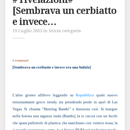
[Sembrava un cerbiatto
e invece…
19 Luglio 2003 in Senza categoria
# rivelazioni#
[Sembrava un cerbiatto e invece era una bufala]
L’altro giorno allibivo leggendo su
Repubblica
quale nuovo
entusiasmante gioco trendy sta prendendo piede in quel di Las
Vegas. Si chiama “Hunting Bambi” e funziona così. Si insegue
nella foresta una ragazza nuda (Bambi), la si caccia con un fucile
che spara pallottole di plastica che marchiano con vernice rossa, la
si guarda agonizzare a terra, la si finisce BUM nel medesimo modo,