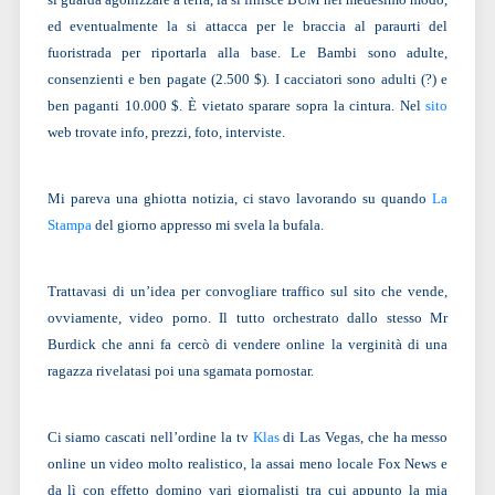
ed eventualmente la si attacca per le braccia al paraurti del
fuoristrada per riportarla alla base. Le Bambi sono adulte,
consenzienti e ben pagate (2.500 $). I cacciatori sono adulti (?) e
ben paganti 10.000 $. È vietato sparare sopra la cintura. Nel
sito
web
trovate info, prezzi, foto, interviste.
Mi pareva una ghiotta notizia, ci stavo lavorando su quando
La
Stampa
del giorno appresso mi svela la bufala.
Trattavasi di un’idea per convogliare traffico sul sito che vende,
ovviamente, video porno. Il tutto orchestrato dallo stesso Mr
Burdick che anni fa cercò di vendere online la verginità di una
ragazza rivelatasi poi una sgamata pornostar.
Ci siamo cascati nell’ordine la tv
Klas
di Las Vegas, che ha messo
online un video molto realistico, la assai meno locale Fox News e
da lì con effetto domino vari giornalisti tra cui appunto la mia