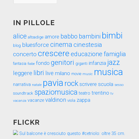
nel
tempo
IN PILLOLE
bimbi
alice
babbo
bambini
amore
altoadige
cinema
cinestesia
bluesforce
blog
crescere
educazione
famiglia
concerto
genitori
jazz
fondo
infanzia
fantasia
fiabe
giganti
musica
libri
leggere
live
milano
movie
music
pavia
rock
scuola
scrivere
narrativa
sesso
natale
spaziomusica
trentino
teatro
soundtrack
tv
valdinon
zappa
vacanze
viola
vacanza
FLICKR