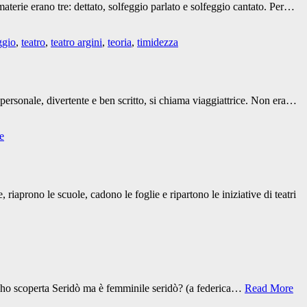
materie erano tre: dettato, solfeggio parlato e solfeggio cantato. Per…
ggio
,
teatro
,
teatro argini
,
teoria
,
timidezza
og personale, divertente e ben scritto, si chiama viaggiattrice. Non era…
ce
iaprono le scuole, cadono le foglie e ripartono le iniziative di teatri
ì l’ho scoperta Seridò ma è femminile seridò? (a federica…
Read More