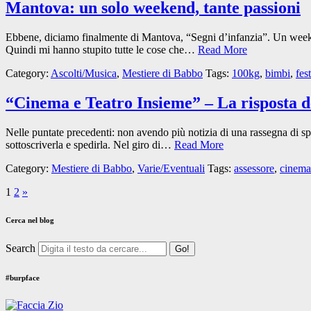
Mantova: un solo weekend, tante passioni
Ebbene, diciamo finalmente di Mantova, “Segni d’infanzia”. Un weeken
Quindi mi hanno stupito tutte le cose che…
Read More
Category:
Ascolti/Musica
,
Mestiere di Babbo
Tags:
100kg
,
bimbi
,
fes
“Cinema e Teatro Insieme” – La risposta 
Nelle puntate precedenti: non avendo più notizia di una rassegna di s
sottoscriverla e spedirla. Nel giro di…
Read More
Category:
Mestiere di Babbo
,
Varie/Eventuali
Tags:
assessore
,
cinema
1
2
»
Cerca nel blog
Search
#burpface