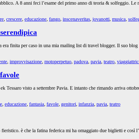
pubblico. A 8 anni feci l’esame del primo anno di teoria & solfeggio. Le 
re
,
crescere
,
educazione
,
fango
,
inscenaveritas
,
jovanotti
,
musica
,
solfe
 serendipica
a era finita per caso in una mia mailing list di travel blogger. Il suo bl
ente
,
improvvisazione
,
motoperpetuo
,
padova
,
pavia
,
teatro
,
viaggiattri
 favole
 Tessaro visto a settembre Pavia. E intanto che rimando arriva ottobre, r
re
,
educazione
,
fantasia
,
favole
,
genitori
,
infanzia
,
pavia
,
teatro
 fieristico. è che la fatina federica mi ha omaggiato due biglietti e cos