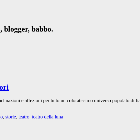
, blogger, babbo.
ori
linazioni e affezioni per tutto un coloratissimo universo popolato di fia
no
,
storie
,
teatro
,
teatro della luna