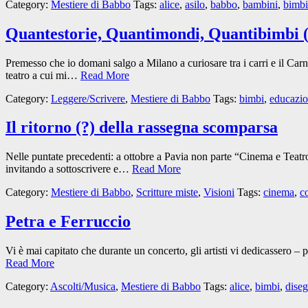
Category:
Mestiere di Babbo
Tags:
alice
,
asilo
,
babbo
,
bambini
,
bimbi
Quantestorie, Quantimondi, Quantibimbi 
Premesso che io domani salgo a Milano a curiosare tra i carri e il Car
teatro a cui mi…
Read More
Category:
Leggere/Scrivere
,
Mestiere di Babbo
Tags:
bimbi
,
educazi
Il ritorno (?) della rassegna scomparsa
Nelle puntate precedenti: a ottobre a Pavia non parte “Cinema e Teatro
invitando a sottoscrivere e…
Read More
Category:
Mestiere di Babbo
,
Scritture miste
,
Visioni
Tags:
cinema
,
c
Petra e Ferruccio
Vi è mai capitato che durante un concerto, gli artisti vi dedicassero
Read More
Category:
Ascolti/Musica
,
Mestiere di Babbo
Tags:
alice
,
bimbi
,
dise