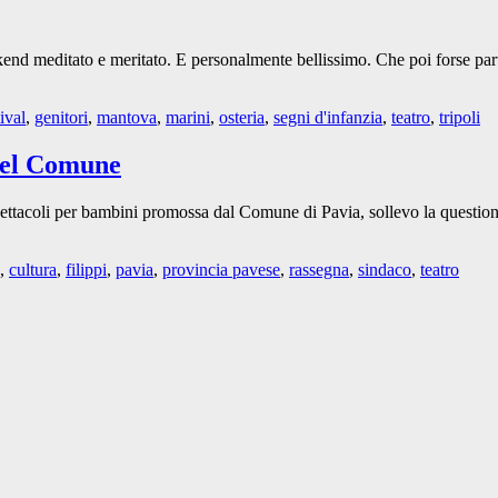
d meditato e meritato. E personalmente bellissimo. Che poi forse part
tival
,
genitori
,
mantova
,
marini
,
osteria
,
segni d'infanzia
,
teatro
,
tripoli
del Comune
pettacoli per bambini promossa dal Comune di Pavia, sollevo la question
,
cultura
,
filippi
,
pavia
,
provincia pavese
,
rassegna
,
sindaco
,
teatro