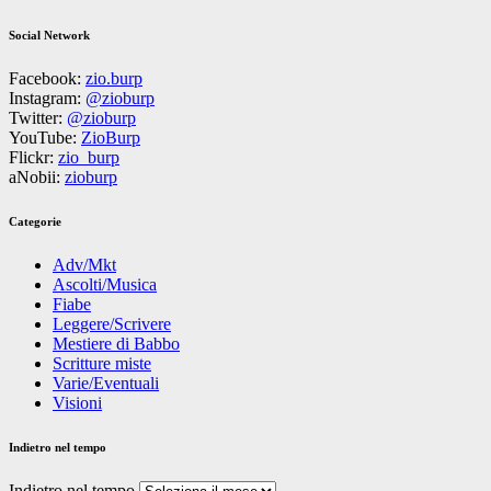
Social Network
Facebook:
zio.burp
Instagram:
@zioburp
Twitter:
@zioburp
YouTube:
ZioBurp
Flickr:
zio_burp
aNobii:
zioburp
Categorie
Adv/Mkt
Ascolti/Musica
Fiabe
Leggere/Scrivere
Mestiere di Babbo
Scritture miste
Varie/Eventuali
Visioni
Indietro nel tempo
Indietro nel tempo