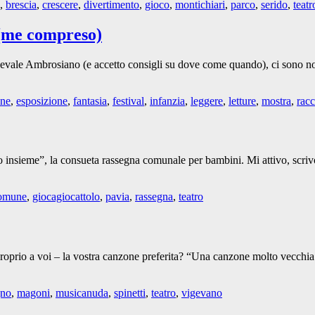
,
brescia
,
crescere
,
divertimento
,
gioco
,
montichiari
,
parco
,
serido
,
teatr
(me compreso)
nevale Ambrosiano (e accetto consigli su dove come quando), ci sono non 
one
,
esposizione
,
fantasia
,
festival
,
infanzia
,
leggere
,
letture
,
mostra
,
racc
 insieme”, la consueta rassegna comunale per bambini. Mi attivo, scrivo 
omune
,
giocagiocattolo
,
pavia
,
rassegna
,
teatro
 – proprio a voi – la vostra canzone preferita? “Una canzone molto vecc
gno
,
magoni
,
musicanuda
,
spinetti
,
teatro
,
vigevano