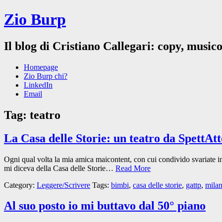
Zio Burp
Il blog di Cristiano Callegari: copy, musico
Homepage
Zio Burp chi?
LinkedIn
Email
Tag:
teatro
La Casa delle Storie: un teatro da SpettAtt
Ogni qual volta la mia amica maicontent, con cui condivido svariate inc
mi diceva della Casa delle Storie…
Read More
Category:
Leggere/Scrivere
Tags:
bimbi
,
casa delle storie
,
gattp
,
mila
Al suo posto io mi buttavo dal 50° piano