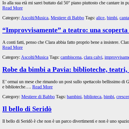
Io alla sua età mi sarei buttato dal 50° piano piuttosto che cantare in 
Read More
Category:
Ascolti/Musica
,
Mestiere di Babbo
Tags:
alice
,
bimbi
,
canta
“Improvvisamente” a teatro: una scoperta
A conti fatti, penso che Clara abbia fatto proprio bene a insistere. Clar
Read More
Category:
Ascolti/Musica
Tags:
cambiscena
,
clara calvi
,
improvvisam
Robe da bimbi a Pavia: biblioteche, teatri,
E’ ormai un mese che rimando un post sullo spettacolo bellissimo di Gek
e biblioteche….
Read More
Category:
Mestiere di Babbo
Tags:
bambini
,
biblioteca
,
bimbi
,
cresce
Il bello di Seridò
Il bello di Seridò è che non è un parco divertimenti e non è uno spazio