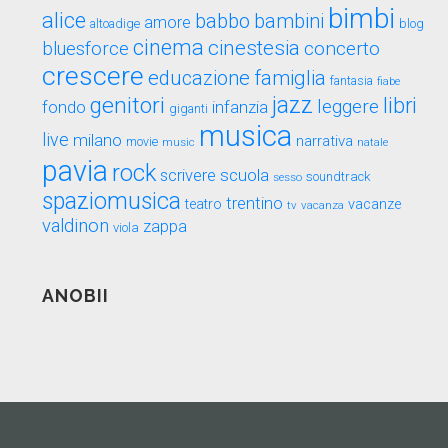
bimbi
alice
babbo
bambini
amore
blog
altoadige
cinema
cinestesia
concerto
bluesforce
crescere
educazione
famiglia
fantasia
fiabe
genitori
jazz
libri
leggere
fondo
infanzia
giganti
musica
live
milano
narrativa
movie
music
natale
pavia
rock
scuola
scrivere
soundtrack
sesso
spaziomusica
trentino
teatro
vacanze
tv
vacanza
valdinon
zappa
viola
ANOBII