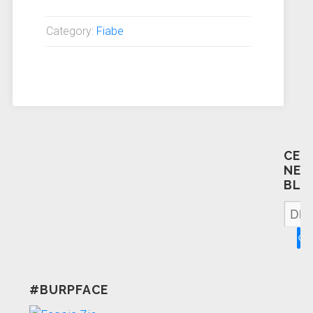
Category:
Fiabe
CER
NEL
BLO
#BURPFACE