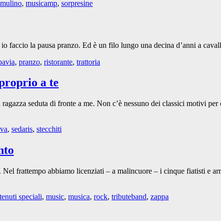
mulino
,
musicamp
,
sorpresine
io faccio la pausa pranzo. Ed è un filo lungo una decina d’anni a caval
pavia
,
pranzo
,
ristorante
,
trattoria
proprio a te
agazza seduta di fronte a me. Non c’è nessuno dei classici motivi per c
iva
,
sedaris
,
stecchiti
nto
l frattempo abbiamo licenziati – a malincuore – i cinque fiatisti e ar
enuti speciali
,
music
,
musica
,
rock
,
tributeband
,
zappa