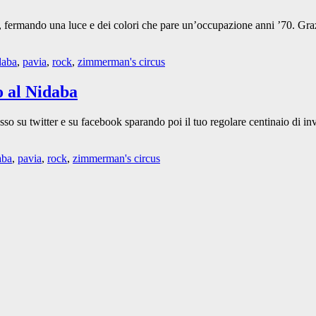
, fermando una luce e dei colori che pare un’occupazione anni ’70. Grazi
daba
,
pavia
,
rock
,
zimmerman's circus
 al Nidaba
messo su twitter e su facebook sparando poi il tuo regolare centinaio di
aba
,
pavia
,
rock
,
zimmerman's circus