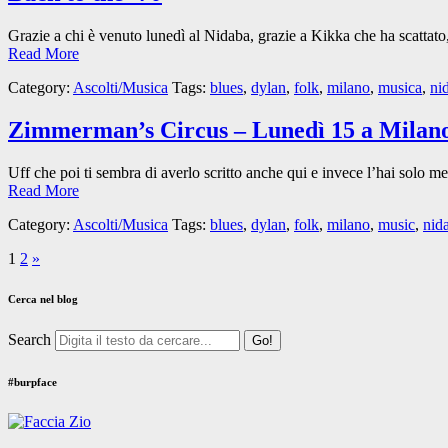
Grazie a chi è venuto lunedì al Nidaba, grazie a Kikka che ha scattato
Read More
Category:
Ascolti/Musica
Tags:
blues
,
dylan
,
folk
,
milano
,
musica
,
ni
Zimmerman’s Circus – Lunedì 15 a Milano
Uff che poi ti sembra di averlo scritto anche qui e invece l’hai solo 
Read More
Category:
Ascolti/Musica
Tags:
blues
,
dylan
,
folk
,
milano
,
music
,
nid
1
2
»
Cerca nel blog
Search
#burpface