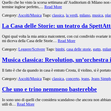
Quello che ho visto la scorsa settimana all’Auditorium di Milano non
termine inglese perfetto,…
Read More
Category:
Ascolti/Musica
Tags:
classica
,
la verdi
,
milano
,
musica
,
pla
La Casa delle Storie: un teatro da SpettAtt
Ogni qual volta la mia amica maicontent, con cui condivido svariate inc
mi diceva della Casa delle Storie…
Read More
Category:
Leggere/Scrivere
Tags:
bimbi
,
casa delle storie
,
gattp
,
mila
Musica classica: Revolution, un’orchestra 
Il fatto è che da quando in casa è entrato Crosta, il violino, si è port
Category:
Ascolti/Musica
Tags:
classica
,
concerto
,
jeans
,
Jeans Simph
Che uno e trino nemmeno basterebbe
Io sono uno di quelli che considera scandaloso che ancora non abbiano i
utili di…
Read More