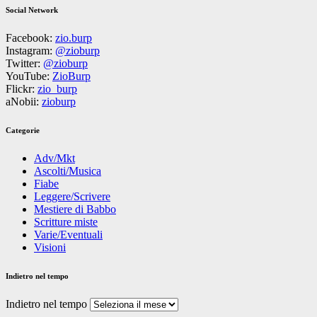
Social Network
Facebook:
zio.burp
Instagram:
@zioburp
Twitter:
@zioburp
YouTube:
ZioBurp
Flickr:
zio_burp
aNobii:
zioburp
Categorie
Adv/Mkt
Ascolti/Musica
Fiabe
Leggere/Scrivere
Mestiere di Babbo
Scritture miste
Varie/Eventuali
Visioni
Indietro nel tempo
Indietro nel tempo