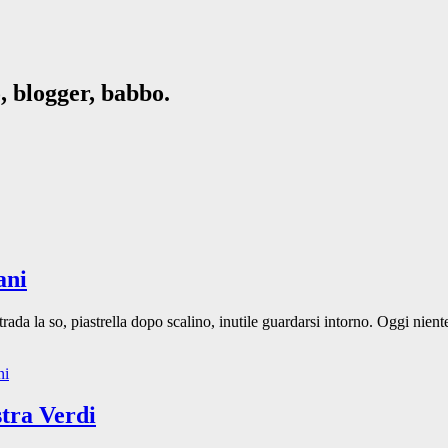
, blogger, babbo.
ani
strada la so, piastrella dopo scalino, inutile guardarsi intorno. Oggi nie
ni
stra Verdi