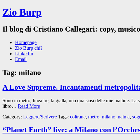
Zio Burp
Il blog di Cristiano Callegari: copy, musico
Homepage
Zio Burp chi?
LinkedIn
Email
Tag:
milano
A Love Supreme. Incantamenti metropolit
Sono in metro, linea tre, la gialla, una qualsiasi delle mie mattine. La 
libro…
Read More
Category:
Leggere/Scrivere
Tags:
coltrane
,
metro
,
milano
,
naima
,
sog
“Planet Earth” live: a Milano con l’Orche