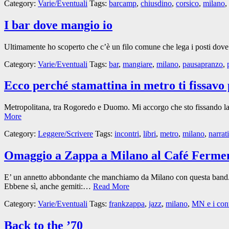
Category:
Varie/Eventuali
Tags:
barcamp
,
chiusdino
,
corsico
,
milano
,
I bar dove mangio io
Ultimamente ho scoperto che c’è un filo comune che lega i posti dove 
Category:
Varie/Eventuali
Tags:
bar
,
mangiare
,
milano
,
pausapranzo
,
Ecco perché stamattina in metro ti fissavo 
Metropolitana, tra Rogoredo e Duomo. Mi accorgo che sto fissando la r
More
Category:
Leggere/Scrivere
Tags:
incontri
,
libri
,
metro
,
milano
,
narrat
Omaggio a Zappa a Milano al Café Ferme
E’ un annetto abbondante che manchiamo da Milano con questa band. Ne
Ebbene sì, anche gemiti:…
Read More
Category:
Varie/Eventuali
Tags:
frankzappa
,
jazz
,
milano
,
MN e i cont
Back to the ’70