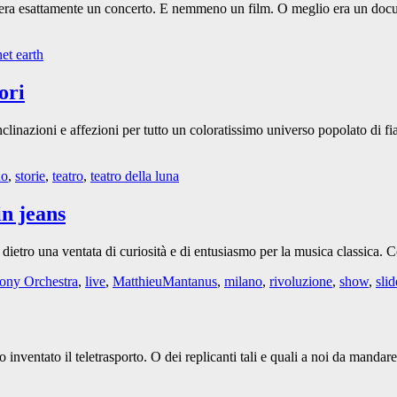
 era esattamente un concerto. E nemmeno un film. O meglio era un docu
net earth
ori
linazioni e affezioni per tutto un coloratissimo universo popolato di fia
no
,
storie
,
teatro
,
teatro della luna
in jeans
ato dietro una ventata di curiosità e di entusiasmo per la musica classica.
ony Orchestra
,
live
,
MatthieuMantanus
,
milano
,
rivoluzione
,
show
,
sli
nventato il teletrasporto. O dei replicanti tali e quali a noi da mandar