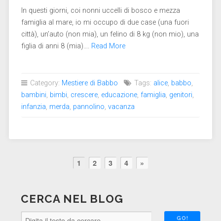
In questi giorni, coi nonni uccelli di bosco e mezza
famiglia al mare, io mi occupo di due case (una fuori
città), un’auto (non mia), un felino di 8 kg (non mio), una
figlia di anni 8 (mia)….
Read More
Category:
Mestiere di Babbo
Tags:
alice
,
babbo
,
bambini
,
bimbi
,
crescere
,
educazione
,
famiglia
,
genitori
,
infanzia
,
merda
,
pannolino
,
vacanza
1
2
3
4
»
CERCA NEL BLOG