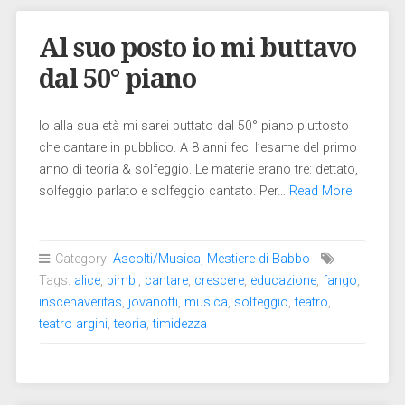
Al suo posto io mi buttavo
dal 50° piano
Io alla sua età mi sarei buttato dal 50° piano piuttosto
che cantare in pubblico. A 8 anni feci l’esame del primo
anno di teoria & solfeggio. Le materie erano tre: dettato,
solfeggio parlato e solfeggio cantato. Per…
Read More
Category:
Ascolti/Musica
,
Mestiere di Babbo
Tags:
alice
,
bimbi
,
cantare
,
crescere
,
educazione
,
fango
,
inscenaveritas
,
jovanotti
,
musica
,
solfeggio
,
teatro
,
teatro argini
,
teoria
,
timidezza