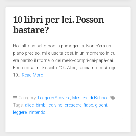
10 libri per lei. Posson
bastare?
Ho fatto un patto con la primogenita. Non c’era un
piano preciso, mi è uscita così, in un momento in cui
era partito il ritornello del me-lo-compri-dai-papà-dai.
Ecco cosa mi è uscito: “Ok Alice, facciamo così: ogni
10…
Read More
Category:
Leggere/Scrivere
,
Mestiere di Babbo
Tags:
alice
,
bimbi
,
calvino
,
crescere
,
fiabe
,
giochi
,
leggere
,
nintendo