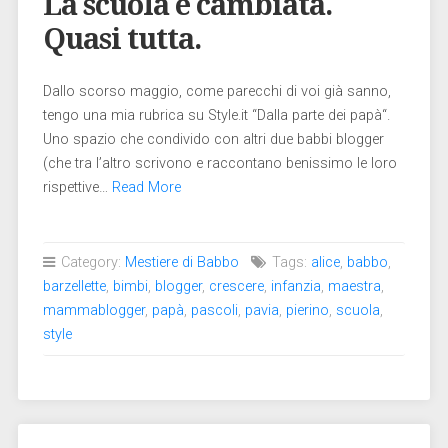
La scuola è cambiata.
Quasi tutta.
Dallo scorso maggio, come parecchi di voi già sanno,
tengo una mia rubrica su Style.it “Dalla parte dei papà“.
Uno spazio che condivido con altri due babbi blogger
(che tra l’altro scrivono e raccontano benissimo le loro
rispettive…
Read More
Category:
Mestiere di Babbo
Tags:
alice
,
babbo
,
barzellette
,
bimbi
,
blogger
,
crescere
,
infanzia
,
maestra
,
mammablogger
,
papà
,
pascoli
,
pavia
,
pierino
,
scuola
,
style