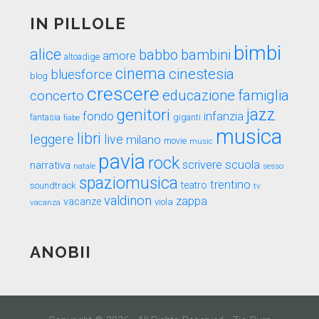
IN PILLOLE
bimbi
alice
babbo
bambini
amore
altoadige
cinema
cinestesia
bluesforce
blog
crescere
educazione
famiglia
concerto
genitori
jazz
fondo
infanzia
fantasia
fiabe
giganti
musica
libri
leggere
live
milano
movie
music
pavia
rock
scuola
scrivere
narrativa
sesso
natale
spaziomusica
trentino
teatro
soundtrack
tv
valdinon
zappa
vacanze
viola
vacanza
ANOBII