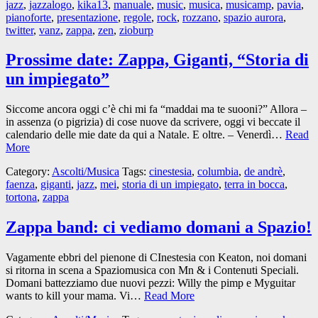
jazz
,
jazzalogo
,
kika13
,
manuale
,
music
,
musica
,
musicamp
,
pavia
,
pianoforte
,
presentazione
,
regole
,
rock
,
rozzano
,
spazio aurora
,
twitter
,
vanz
,
zappa
,
zen
,
zioburp
Prossime date: Zappa, Giganti, “Storia di
un impiegato”
Siccome ancora oggi c’è chi mi fa “maddai ma te suooni?” Allora –
in assenza (o pigrizia) di cose nuove da scrivere, oggi vi beccate il
calendario delle mie date da qui a Natale. E oltre. – Venerdì…
Read
More
Category:
Ascolti/Musica
Tags:
cinestesia
,
columbia
,
de andrè
,
faenza
,
giganti
,
jazz
,
mei
,
storia di un impiegato
,
terra in bocca
,
tortona
,
zappa
Zappa band: ci vediamo domani a Spazio!
Vagamente ebbri del pienone di CInestesia con Keaton, noi domani
si ritorna in scena a Spaziomusica con Mn & i Contenuti Speciali.
Domani battezziamo due nuovi pezzi: Willy the pimp e Myguitar
wants to kill your mama. Vi…
Read More