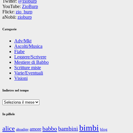
Twitter:
@zioburp
YouTube:
ZioBurp
Flickr:
zio_burp
aNobii:
zioburp
Categorie
Adv/Mkt
Ascolti/Musica
Fiabe
Leggere/Scrivere
Mestiere di Babbo
Scritture miste
Varie/Eventuali
Visioni
Indietro nel tempo
Indietro
nel
tempo
In pillole
bimbi
alice
babbo
bambini
amore
blog
altoadige