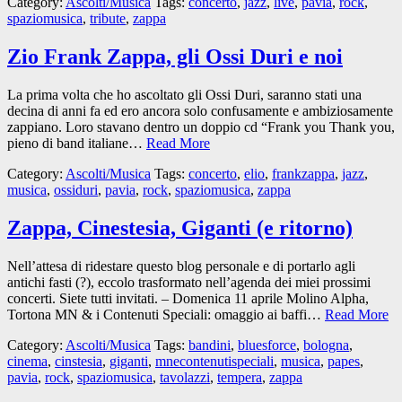
Category:
Ascolti/Musica
Tags:
concerto
,
jazz
,
live
,
pavia
,
rock
,
spaziomusica
,
tribute
,
zappa
Zio Frank Zappa, gli Ossi Duri e noi
La prima volta che ho ascoltato gli Ossi Duri, saranno stati una
decina di anni fa ed ero ancora solo confusamente e ambiziosamente
zappiano. Loro stavano dentro un doppio cd “Frank you Thank you,
pieno di band italiane…
Read More
Category:
Ascolti/Musica
Tags:
concerto
,
elio
,
frankzappa
,
jazz
,
musica
,
ossiduri
,
pavia
,
rock
,
spaziomusica
,
zappa
Zappa, Cinestesia, Giganti (e ritorno)
Nell’attesa di ridestare questo blog personale e di portarlo agli
antichi fasti (?), eccolo trasformato nell’agenda dei miei prossimi
concerti. Siete tutti invitati. – Domenica 11 aprile Molino Alpha,
Tortona MN & i Contenuti Speciali: omaggio ai baffi…
Read More
Category:
Ascolti/Musica
Tags:
bandini
,
bluesforce
,
bologna
,
cinema
,
cinstesia
,
giganti
,
mnecontenutispeciali
,
musica
,
papes
,
pavia
,
rock
,
spaziomusica
,
tavolazzi
,
tempera
,
zappa