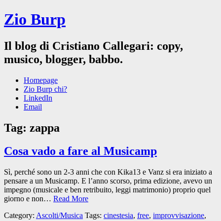
Zio Burp
Il blog di Cristiano Callegari: copy,
musico, blogger, babbo.
Homepage
Zio Burp chi?
LinkedIn
Email
Tag:
zappa
Cosa vado a fare al Musicamp
Sì, perché sono un 2-3 anni che con Kika13 e Vanz si era iniziato a
pensare a un Musicamp. E l’anno scorso, prima edizione, avevo un
impegno (musicale e ben retribuito, leggi matrimonio) proprio quel
giorno e non…
Read More
Category:
Ascolti/Musica
Tags:
cinestesia
,
free
,
improvvisazione
,