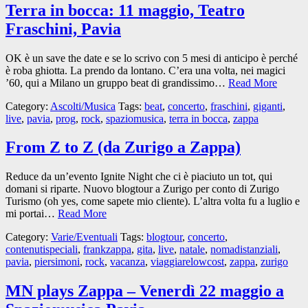
Terra in bocca: 11 maggio, Teatro
Fraschini, Pavia
OK è un save the date e se lo scrivo con 5 mesi di anticipo è perché
è roba ghiotta. La prendo da lontano. C’era una volta, nei magici
’60, qui a Milano un gruppo beat di grandissimo…
Read More
Category:
Ascolti/Musica
Tags:
beat
,
concerto
,
fraschini
,
giganti
,
live
,
pavia
,
prog
,
rock
,
spaziomusica
,
terra in bocca
,
zappa
From Z to Z (da Zurigo a Zappa)
Reduce da un’evento Ignite Night che ci è piaciuto un tot, qui
domani si riparte. Nuovo blogtour a Zurigo per conto di Zurigo
Turismo (oh yes, come sapete mio cliente). L’altra volta fu a luglio e
mi portai…
Read More
Category:
Varie/Eventuali
Tags:
blogtour
,
concerto
,
contenutispeciali
,
frankzappa
,
gita
,
live
,
natale
,
nomadistanziali
,
pavia
,
piersimoni
,
rock
,
vacanza
,
viaggiarelowcost
,
zappa
,
zurigo
MN plays Zappa – Venerdì 22 maggio a