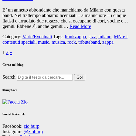
E’ un annetto abbondante che manchiamo da Milano con questa
band. Nel frattempo abbiamo licenziati – a malincuore – i cinque
fiatisti e arruolato due ragazze che si occupano di cori, vocine e…
gemiti. Ebbene sì, anche gemiti:…
Read More
Category:
Varie/Eventuali
Tags:
frankzappa
,
jazz
,
milano
,
MN e i
contenuti speciali
,
music
,
musica
,
rock
,
tributeband
,
zappa
1
2
»
Cerca nel blog
Search
#burpface
Social Network
Facebook:
zio.burp
Instagram:
@zioburp