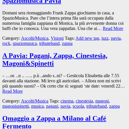
Spaziomusica Pavia
Domani sera riomaggiando Frank Zappa giochiamo in casa, a
SpazioMusica. Pare che l’intera prima fila sarà occupata dalla
numerosa famiglia zappiana di Monica, la più avvenente donna coi
baffi che io conosca. Una vera zappafan. Una che ai…
Read More
Category:
Ascolti/Musica
,
Visioni
Tags:
Add new tag
,
jazz
,
pavia
,
rock
,
spaziomusica
,
tributeband
,
zappa
A Pavia: Pagani, Zappa, Cinestesia,
Magoni&Spinetti
– …or. ..n .. ….. p.ù ..ando s..ni? – Gesticola Elisabetta alle 7.55
davanti alla stazione. Mi levo gli auricolari. – Allora non mi scrivi
più quando suoni? – Ok certo che sì: segnati ‘ste date: venerdì 22…
Read More
Category:
Ascolti/Musica
Tags:
cinema
,
cinestesia
,
magoni
,
magonispinetti
,
musica
,
pagani
,
pavia
,
scuola
,
tributeband
,
zappa
Omaggio a Zappa a Milano al Café
Fermento