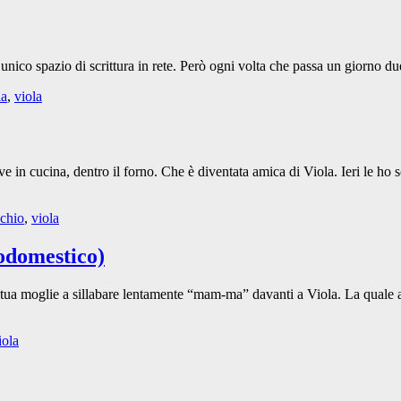
’unico spazio di scrittura in rete. Però ogni volta che passa un giorno 
ia
,
viola
 in cucina, dentro il forno. Che è diventata amica di Viola. Ieri le ho s
chio
,
viola
odomestico)
 tua moglie a sillabare lentamente “mam-ma” davanti a Viola. La quale 
iola