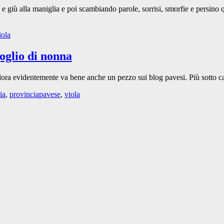
su e giù alla maniglia e poi scambiando parole, sorrisi, smorfie e pers
iola
goglio di nonna
llora evidentemente va bene anche un pezzo sui blog pavesi. Più sotto ca
ia
,
provinciapavese
,
viola