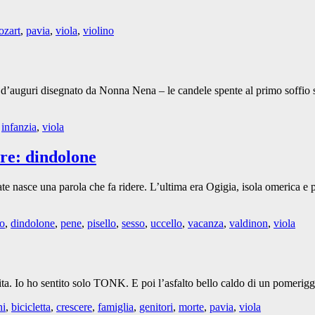
ozart
,
pavia
,
viola
,
violino
ietto d’auguri disegnato da Nonna Nena – le candele spente al primo soffio
,
infanzia
,
viola
ere: dindolone
ate nasce una parola che fa ridere. L’ultima era Ogigia, isola omerica 
o
,
dindolone
,
pene
,
pisello
,
sesso
,
uccello
,
vacanza
,
valdinon
,
viola
a vita. Io ho sentito solo TONK. E poi l’asfalto bello caldo di un pomer
ni
,
bicicletta
,
crescere
,
famiglia
,
genitori
,
morte
,
pavia
,
viola