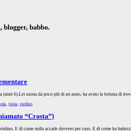
, blogger, babbo.
elementare
ola (anni 6).Lei suona da poco più di un anno, ha avuto la fortuna di tro
ola
,
viola
,
violino
 chiamato “Crosta”)
 violino. E di come nulla accade davvero per caso. E di come ha battezz