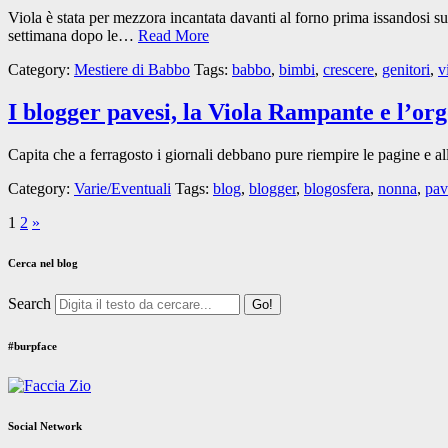
Viola è stata per mezzora incantata davanti al forno prima issandosi 
settimana dopo le…
Read More
Category:
Mestiere di Babbo
Tags:
babbo
,
bimbi
,
crescere
,
genitori
,
v
I blogger pavesi, la Viola Rampante e l’or
Capita che a ferragosto i giornali debbano pure riempire le pagine e a
Category:
Varie/Eventuali
Tags:
blog
,
blogger
,
blogosfera
,
nonna
,
pav
1
2
»
Cerca nel blog
Search
#burpface
Social Network