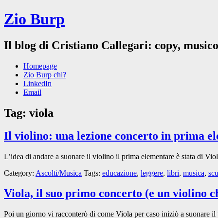
Zio Burp
Il blog di Cristiano Callegari: copy, musico
Homepage
Zio Burp chi?
LinkedIn
Email
Tag:
viola
Il violino: una lezione concerto in prima 
L’idea di andare a suonare il violino il prima elementare è stata di Vi
Category:
Ascolti/Musica
Tags:
educazione
,
leggere
,
libri
,
musica
,
scu
Viola, il suo primo concerto (e un violino
Poi un giorno vi racconterò di come Viola per caso iniziò a suonare il