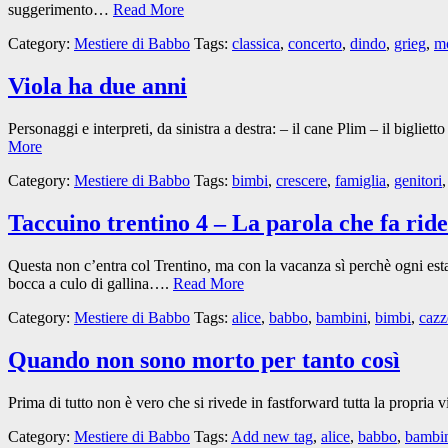
suggerimento…
Read More
Category:
Mestiere di Babbo
Tags:
classica
,
concerto
,
dindo
,
grieg
,
m
Viola ha due anni
Personaggi e interpreti, da sinistra a destra: – il cane Plim – il bigl
More
Category:
Mestiere di Babbo
Tags:
bimbi
,
crescere
,
famiglia
,
genitori
Taccuino trentino 4 – La parola che fa rid
Questa non c’entra col Trentino, ma con la vacanza sì perchè ogni est
bocca a culo di gallina….
Read More
Category:
Mestiere di Babbo
Tags:
alice
,
babbo
,
bambini
,
bimbi
,
cazz
Quando non sono morto per tanto così
Prima di tutto non è vero che si rivede in fastforward tutta la propri
Category:
Mestiere di Babbo
Tags:
Add new tag
,
alice
,
babbo
,
bambi