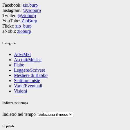
Facebook:
zio.burp
Instagram:
@zioburp
Twitter:
@zioburp
YouTube:
ZioBurp
Flickr:
zio_burp
aNobii:
zioburp
Categorie
Adv/Mkt
Ascolti/Musica
Fiabe
Leggere/Scrivere
Mestiere di Babbo
Scritture miste
Varie/Eventuali
Visioni
Indietro nel tempo
Indietro nel tempo
In pillole