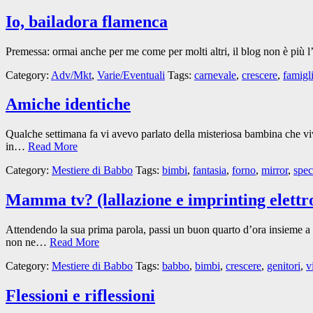
Io, bailadora flamenca
Premessa: ormai anche per me come per molti altri, il blog non è più l
Category:
Adv/Mkt
,
Varie/Eventuali
Tags:
carnevale
,
crescere
,
famigl
Amiche identiche
Qualche settimana fa vi avevo parlato della misteriosa bambina che vive
in…
Read More
Category:
Mestiere di Babbo
Tags:
bimbi
,
fantasia
,
forno
,
mirror
,
spec
Mamma tv? (lallazione e imprinting elettr
Attendendo la sua prima parola, passi un buon quarto d’ora insieme a
non ne…
Read More
Category:
Mestiere di Babbo
Tags:
babbo
,
bimbi
,
crescere
,
genitori
,
v
Flessioni e riflessioni