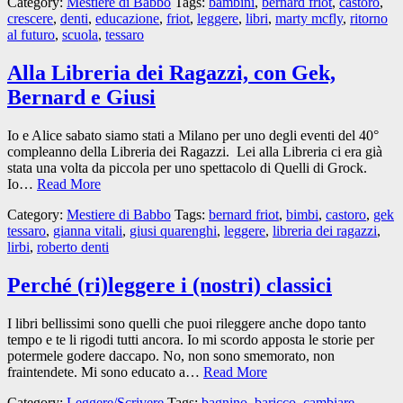
Category:
Mestiere di Babbo
Tags:
bambini
,
bernard friot
,
castoro
,
crescere
,
denti
,
educazione
,
friot
,
leggere
,
libri
,
marty mcfly
,
ritorno
al futuro
,
scuola
,
tessaro
Alla Libreria dei Ragazzi, con Gek,
Bernard e Giusi
Io e Alice sabato siamo stati a Milano per uno degli eventi del 40°
compleanno della Libreria dei Ragazzi. Lei alla Libreria ci era già
stata una volta da piccola per uno spettacolo di Quelli di Grock.
Io…
Read More
Category:
Mestiere di Babbo
Tags:
bernard friot
,
bimbi
,
castoro
,
gek
tessaro
,
gianna vitali
,
giusi quarenghi
,
leggere
,
libreria dei ragazzi
,
lirbi
,
roberto denti
Perché (ri)leggere i (nostri) classici
I libri bellissimi sono quelli che puoi rileggere anche dopo tanto
tempo e te li rigodi tutti ancora. Io mi scordo apposta le storie per
potermele godere daccapo. No, non sono smemorato, non
fraintendete. Mi sono educato a…
Read More
Category:
Leggere/Scrivere
Tags:
bagnino
,
baricco
,
cambiare
,