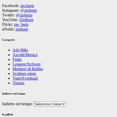
Facebook:
zio.burp
Instagram:
@zioburp
Twitter:
@zioburp
YouTube:
ZioBurp
Flickr:
zio_burp
aNobii:
zioburp
Categorie
Adv/Mkt
Ascolti/Musica
Fiabe
Leggere/Scrivere
Mestiere di Babbo
Scritture miste
Varie/Eventuali
Visioni
Indietro nel tempo
Indietro nel tempo
In pillole