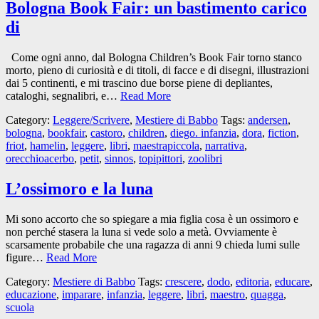
Bologna Book Fair: un bastimento carico
di
Come ogni anno, dal Bologna Children’s Book Fair torno stanco
morto, pieno di curiosità e di titoli, di facce e di disegni, illustrazioni
dai 5 continenti, e mi trascino due borse piene di depliantes,
cataloghi, segnalibri, e…
Read More
Category:
Leggere/Scrivere
,
Mestiere di Babbo
Tags:
andersen
,
bologna
,
bookfair
,
castoro
,
children
,
diego. infanzia
,
dora
,
fiction
,
friot
,
hamelin
,
leggere
,
libri
,
maestrapiccola
,
narrativa
,
orecchioacerbo
,
petit
,
sinnos
,
topipittori
,
zoolibri
L’ossimoro e la luna
Mi sono accorto che so spiegare a mia figlia cosa è un ossimoro e
non perché stasera la luna si vede solo a metà. Ovviamente è
scarsamente probabile che una ragazza di anni 9 chieda lumi sulle
figure…
Read More
Category:
Mestiere di Babbo
Tags:
crescere
,
dodo
,
editoria
,
educare
,
educazione
,
imparare
,
infanzia
,
leggere
,
libri
,
maestro
,
quagga
,
scuola