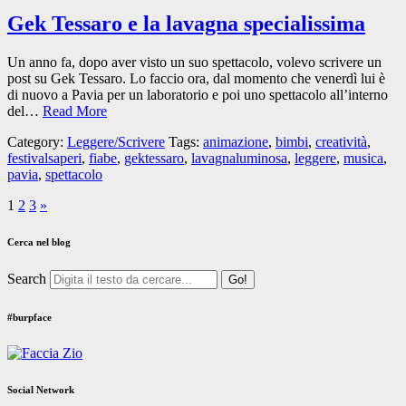
Gek Tessaro e la lavagna specialissima
Un anno fa, dopo aver visto un suo spettacolo, volevo scrivere un
post su Gek Tessaro. Lo faccio ora, dal momento che venerdì lui è
di nuovo a Pavia per un laboratorio e poi uno spettacolo all’interno
del…
Read More
Category:
Leggere/Scrivere
Tags:
animazione
,
bimbi
,
creatività
,
festivalsaperi
,
fiabe
,
gektessaro
,
lavagnaluminosa
,
leggere
,
musica
,
pavia
,
spettacolo
1
2
3
»
Cerca nel blog
Search
#burpface
Social Network