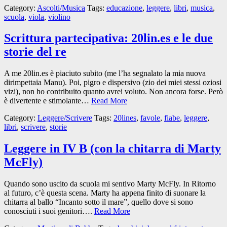
Category:
Ascolti/Musica
Tags:
educazione
,
leggere
,
libri
,
musica
,
scuola
,
viola
,
violino
Scrittura partecipativa: 20lin.es e le due
storie del re
A me 20lin.es è piaciuto subito (me l’ha segnalato la mia nuova
dirimpettaia Manu). Poi, pigro e dispersivo (zio dei miei stessi oziosi
vizi), non ho contribuito quanto avrei voluto. Non ancora forse. Però
è divertente e stimolante…
Read More
Category:
Leggere/Scrivere
Tags:
20lines
,
favole
,
fiabe
,
leggere
,
libri
,
scrivere
,
storie
Leggere in IV B (con la chitarra di Marty
McFly)
Quando sono uscito da scuola mi sentivo Marty McFly. In Ritorno
al futuro, c’è questa scena. Marty ha appena finito di suonare la
chitarra al ballo “Incanto sotto il mare”, quello dove si sono
conosciuti i suoi genitori….
Read More