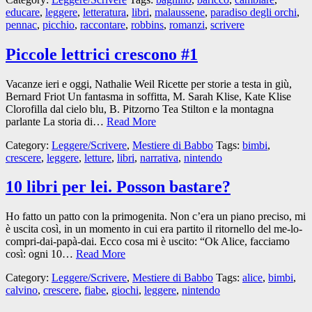
educare
,
leggere
,
letteratura
,
libri
,
malaussene
,
paradiso degli orchi
,
pennac
,
picchio
,
raccontare
,
robbins
,
romanzi
,
scrivere
Piccole lettrici crescono #1
Vacanze ieri e oggi, Nathalie Weil Ricette per storie a testa in giù,
Bernard Friot Un fantasma in soffitta, M. Sarah Klise, Kate Klise
Clorofilla dal cielo blu, B. Pitzorno Tea Stilton e la montagna
parlante La storia di…
Read More
Category:
Leggere/Scrivere
,
Mestiere di Babbo
Tags:
bimbi
,
crescere
,
leggere
,
letture
,
libri
,
narrativa
,
nintendo
10 libri per lei. Posson bastare?
Ho fatto un patto con la primogenita. Non c’era un piano preciso, mi
è uscita così, in un momento in cui era partito il ritornello del me-lo-
compri-dai-papà-dai. Ecco cosa mi è uscito: “Ok Alice, facciamo
così: ogni 10…
Read More
Category:
Leggere/Scrivere
,
Mestiere di Babbo
Tags:
alice
,
bimbi
,
calvino
,
crescere
,
fiabe
,
giochi
,
leggere
,
nintendo