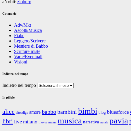
aNobii:
zioburp
Categorie
Adv/Mkt
Ascolti/Musica
Fiabe
Leggere/Scrivere
Mestiere di Babbo
Scritture miste
Varie/Eventuali
Visioni
Indietro nel tempo
Indietro nel tempo
In pillole
bimbi
alice
babbo
bambini
bluesforce
amore
blog
altoadige
musica
pavia
libri
live
milano
narrativa
movie
music
natale