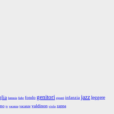
jazz
genitori
glia
leggere
fondo
infanzia
fantasia
giganti
fiabe
valdinon
ino
zappa
vacanze
viola
tv
vacanza