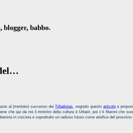
, blogger, babbo.
 del…
azie al (meritato) successo dei
Tribalistas
, segnalo questo
articolo
a proposit
viene che qui d
a noi il ministro della cultura è Urbani, poi c’è Maroni che 
obarista in crociera e soprattutto un radioso futuro come artefice del prossimo