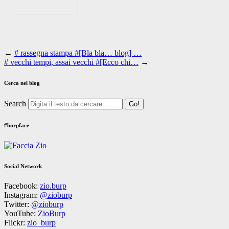
←
# rassegna stampa #[Bla bla… blog] …
# vecchi tempi, assai vecchi #[Ecco chi…
→
Cerca nel blog
Search
#burpface
Social Network
Facebook:
zio.burp
Instagram:
@zioburp
Twitter:
@zioburp
YouTube:
ZioBurp
Flickr:
zio_burp