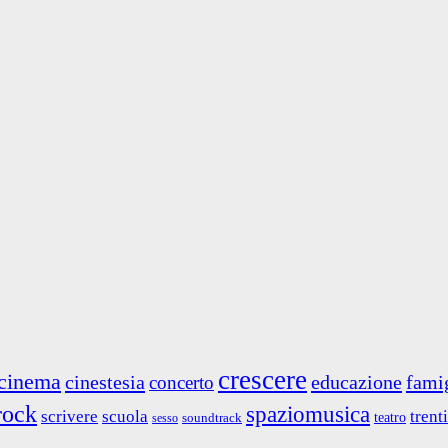
crescere
cinema
cinestesia
educazione
fami
concerto
rock
spaziomusica
scrivere
scuola
trent
teatro
soundtrack
sesso