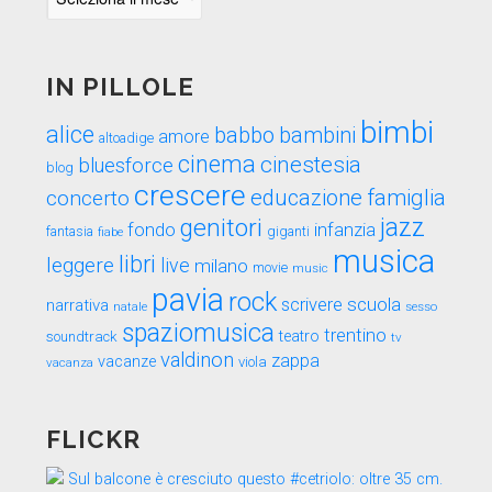
nel
tempo
IN PILLOLE
bimbi
alice
babbo
bambini
amore
altoadige
cinema
cinestesia
bluesforce
blog
crescere
educazione
famiglia
concerto
genitori
jazz
fondo
infanzia
fantasia
fiabe
giganti
musica
libri
leggere
live
milano
movie
music
pavia
rock
scuola
scrivere
narrativa
sesso
natale
spaziomusica
trentino
teatro
soundtrack
tv
valdinon
zappa
vacanze
viola
vacanza
FLICKR