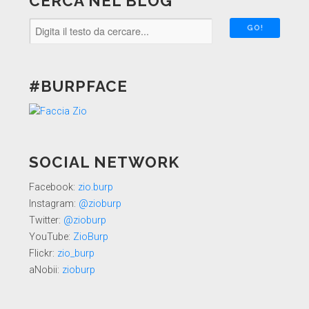
CERCA NEL BLOG
#BURPFACE
SOCIAL NETWORK
Facebook:
zio.burp
Instagram:
@zioburp
Twitter:
@zioburp
YouTube:
ZioBurp
Flickr:
zio_burp
aNobii:
zioburp