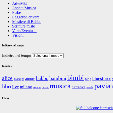
Adv/Mkt
Ascolti/Musica
Fiabe
Leggere/Scrivere
Mestiere di Babbo
Scritture miste
Varie/Eventuali
Visioni
Indietro nel tempo
Indietro nel tempo
In pillole
bimbi
alice
babbo
bambini
bluesforce
amore
blog
altoadige
musica
pavia
libri
live
milano
narrativa
movie
music
natale
Flickr