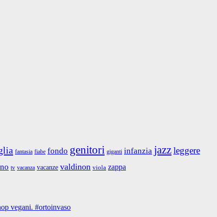
jazz
genitori
glia
leggere
fondo
infanzia
fantasia
giganti
fiabe
valdinon
ino
zappa
vacanze
viola
tv
vacanza