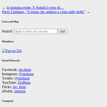
←
la fantasia esiste. E fruttaUn orso di…
Piero Litaliano, “il poeta che andava a cena sulle stelle”
→
Cerca nel blog
Search
#burpface
Social Network
Facebook:
zio.burp
Instagram:
@zioburp
Twitter:
@zioburp
YouTube:
ZioBurp
Flickr:
zio_burp
aNobii:
zioburp
Categorie