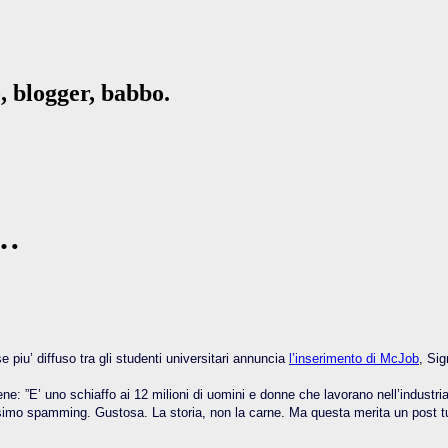
, blogger, babbo.
 …
e piu’ diffuso tra gli studenti universitari annuncia
l’inserimento di McJob
, Sig
e: ”E’ uno schiaffo ai 12 milioni di uomini e donne che lavorano nell’industria d
ssimo spamming. Gustosa. La storia, non la carne. Ma questa merita un post t