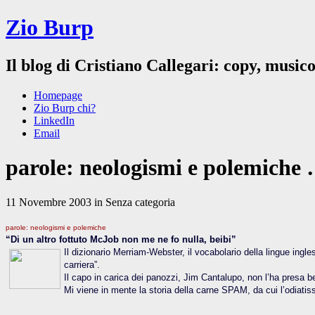
Zio Burp
Il blog di Cristiano Callegari: copy, musico
Homepage
Zio Burp chi?
LinkedIn
Email
parole: neologismi e polemiche
11 Novembre 2003 in Senza categoria
parole: neologismi e polemiche
“Di un altro fottuto McJob non me ne fo nulla, beibi”
Il dizionario Merriam-Webster, il vocabolario della lingue ingles
carriera”.
Il capo in carica dei panozzi, Jim Cantalupo, non l’ha presa ben
Mi viene in mente la storia della carne SPAM, da cui l’odiati