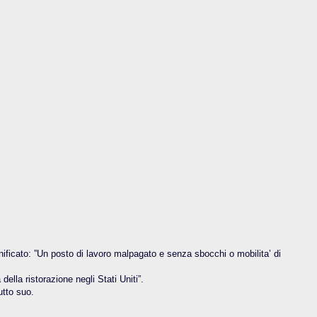
nificato: ”Un posto di lavoro malpagato e senza sbocchi o mobilita’ di
ella ristorazione negli Stati Uniti”.
utto suo.