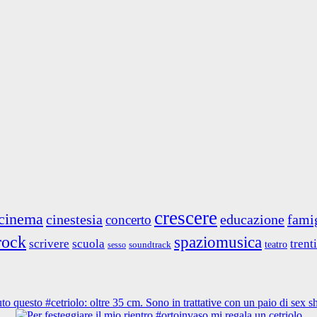
crescere
cinema
cinestesia
educazione
fami
concerto
rock
spaziomusica
scrivere
scuola
trent
teatro
soundtrack
sesso