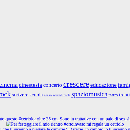
crescere
cinema
cinestesia
educazione
fami
concerto
rock
spaziomusica
scrivere
scuola
trent
teatro
soundtrack
sesso