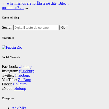
←
what friends are forËhstë në ditë, Bilo…
un aiutino? …
→
Cerca nel blog
Search
#burpface
Social Network
Facebook:
zio.burp
Instagram:
@zioburp
Twitter:
@zioburp
YouTube:
ZioBurp
Flickr:
zio_burp
aNobii:
zioburp
Categorie
Adv/Mkt