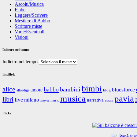
Ascolti/Musica
Fiabe
Leggere/Scrivere
Mestiere di Babbo
Scritture miste
Varie/Eventuali
Visioni
Indietro nel tempo
Indietro nel tempo
In pillole
bimbi
alice
babbo
bambini
bluesforce
amore
blog
altoadige
musica
pavia
libri
live
milano
narrativa
movie
music
natale
Flickr