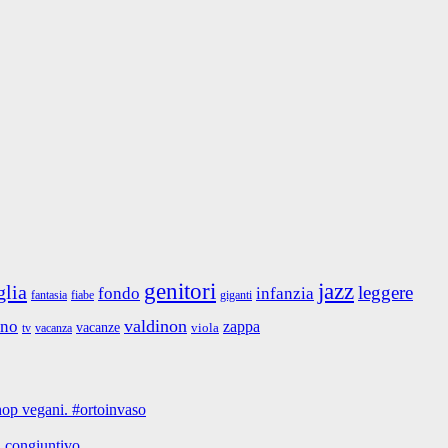
jazz
genitori
glia
leggere
fondo
infanzia
fantasia
giganti
fiabe
valdinon
ino
zappa
vacanze
viola
tv
vacanza