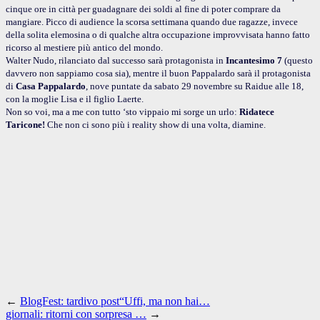
cinque ore in città per guadagnare dei soldi al fine di poter comprare da
mangiare. Picco di audience la scorsa settimana quando due ragazze, invece
della solita elemosina o di qualche altra occupazione improvvisata hanno fatto
ricorso al mestiere più antico del mondo.
Walter Nudo, rilanciato dal successo sarà protagonista in
Incantesimo 7
(questo
davvero non sappiamo cosa sia), mentre il buon Pappalardo sarà il protagonista
di
Casa Pappalardo
, nove
puntate da sabato 29 novembre su Raidue alle 18,
con la moglie Lisa e il figlio Laerte.
Non so voi, ma a me con tutto ‘sto vippaio mi sorge un urlo:
Ridatece
Taricone!
Che non ci sono più i reality show di una volta, diamine.
←
BlogFest: tardivo post“Uffi, ma non hai…
giornali: ritorni con sorpresa …
→