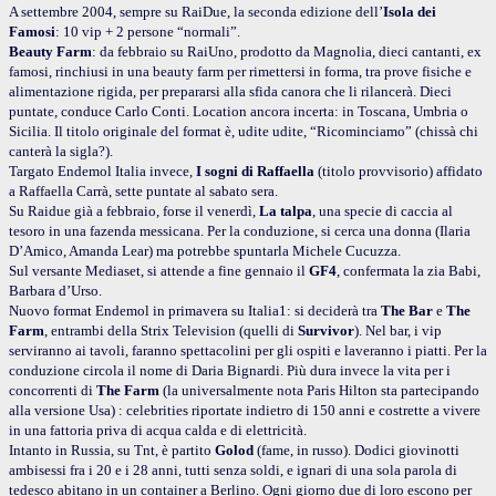
A settembre 2004, sempre su RaiDue, la seconda edizione dell’
Isola dei
Famosi
: 10 vip + 2 persone “normali”.
Beauty Farm
: da febbraio su RaiUno, prodotto da Magnolia, dieci cantanti, ex
famosi, rinchiusi in una beauty farm per rimettersi in forma, tra prove fisiche e
alimentazione rigida, per prepararsi alla sfida canora che li rilancerà. Dieci
puntate, conduce Carlo Conti. Location ancora incerta: in Toscana, Umbria o
Sicilia. Il titolo originale del format è, udite udite, “Ricominciamo” (chissà chi
canterà la sigla?).
Targato Endemol Italia invece,
I sogni di Raffaella
(titolo provvisorio) affidato
a Raffaella Carrà, sette puntate al sabato sera.
Su Raidue già a febbraio, forse il venerdì,
La talpa
, una specie di caccia al
tesoro in una fazenda messicana. Per la conduzione, si cerca una donna (Ilaria
D’Amico,
Amanda Lear) ma potrebbe spuntarla Michele Cucuzza.
Sul versante Mediaset, si attende a fine gennaio il
GF4
, confermata la zia Babi,
Barbara d’Urso.
Nuovo format Endemol in primavera su Italia1: si deciderà tra
The Bar
e
The
Farm
, entrambi della Strix Television (quelli di
Survivor
). Nel bar, i vip
serviranno ai tavoli, faranno spettacolini per gli ospiti e laveranno i piatti. Per la
conduzione circola il nome di Daria Bignardi. Più dura invece la vita per i
concorrenti di
The Farm
(la universalmente nota Paris Hilton sta partecipando
alla versione Usa) : celebrities riportate indietro di 150 anni e costrette a vivere
in una fattoria priva di acqua calda e di elettricità.
Intanto in Russia, su Tnt, è partito
Golod
(fame, in russo). Dodici giovinotti
ambisessi fra i 20 e i 28 anni, tutti senza soldi, e ignari di una sola parola di
tedesco abitano in un container a Berlino. Ogni giorno due di loro escono per