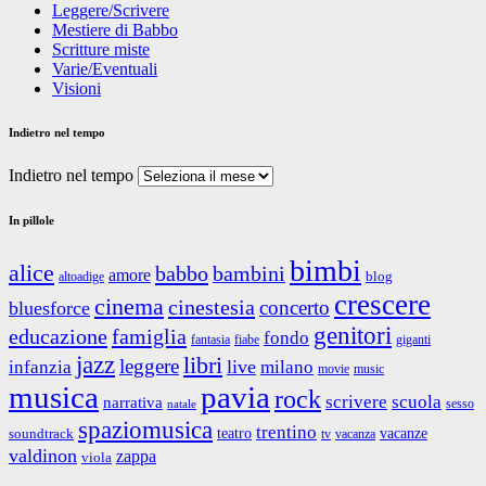
Leggere/Scrivere
Mestiere di Babbo
Scritture miste
Varie/Eventuali
Visioni
Indietro nel tempo
Indietro nel tempo
In pillole
bimbi
alice
babbo
bambini
amore
blog
altoadige
crescere
cinema
cinestesia
concerto
bluesforce
genitori
educazione
famiglia
fondo
fantasia
giganti
fiabe
jazz
libri
leggere
live
infanzia
milano
movie
music
musica
pavia
rock
scrivere
scuola
narrativa
sesso
natale
spaziomusica
trentino
teatro
vacanze
soundtrack
tv
vacanza
valdinon
zappa
viola