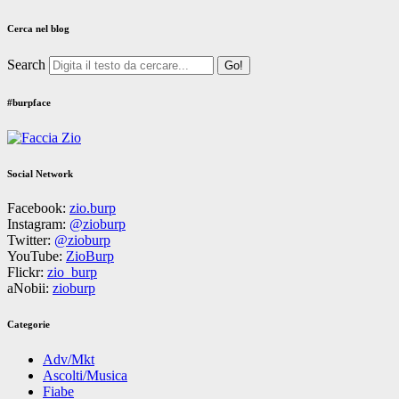
Cerca nel blog
Search
#burpface
Social Network
Facebook:
zio.burp
Instagram:
@zioburp
Twitter:
@zioburp
YouTube:
ZioBurp
Flickr:
zio_burp
aNobii:
zioburp
Categorie
Adv/Mkt
Ascolti/Musica
Fiabe