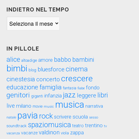
INDIETRO NEL TEMPO
Indietro
nel
tempo
IN PILLOLE
alice
babbo
bambini
amore
altoadige
bimbi
cinema
bluesforce
blog
crescere
cinestesia
concerto
educazione
famiglia
fondo
fantasia
fiabe
genitori
jazz
libri
leggere
infanzia
giganti
musica
live
milano
narrativa
movie
music
pavia
rock
scuola
scrivere
sesso
natale
spaziomusica
trentino
teatro
soundtrack
tv
valdinon
zappa
vacanze
viola
vacanza