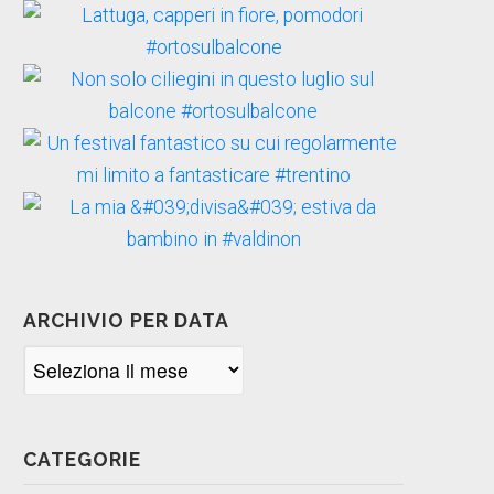
ARCHIVIO PER DATA
Archivio
per
data
CATEGORIE