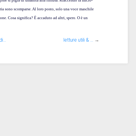
gone si pigia di umanità alla rinfusa. Riaccendo la micro-
oria sono scomparse. Al loro posto, solo una voce maschile
one. Cosa significa? È accaduto ad altri, spero. O è un
 di…
letture utili & …
→