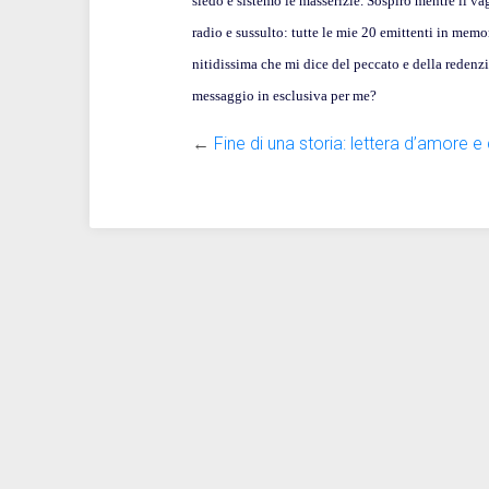
siedo e sistemo le masserizie. Sospiro mentre il va
radio e sussulto: tutte le mie 20 emittenti in mem
nitidissima che mi dice del peccato e della redenzi
messaggio in esclusiva per me?
←
Fine di una storia: lettera d’amore e