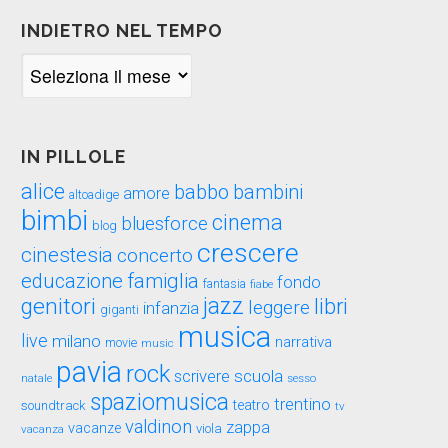
INDIETRO NEL TEMPO
Indietro
nel
tempo
IN PILLOLE
alice
babbo
bambini
amore
altoadige
bimbi
cinema
bluesforce
blog
crescere
cinestesia
concerto
educazione
famiglia
fondo
fantasia
fiabe
genitori
jazz
libri
leggere
infanzia
giganti
musica
live
milano
narrativa
movie
music
pavia
rock
scuola
scrivere
sesso
natale
spaziomusica
trentino
teatro
soundtrack
tv
valdinon
zappa
vacanze
viola
vacanza