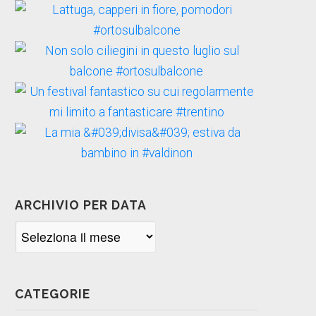
ARCHIVIO PER DATA
Archivio
per
data
CATEGORIE