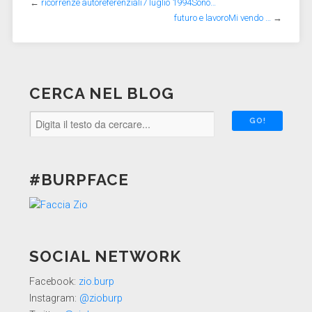
←
ricorrenze autoreferenziali7 luglio 1994Sono…
futuro e lavoroMi vendo …
→
CERCA NEL BLOG
#BURPFACE
SOCIAL NETWORK
Facebook:
zio.burp
Instagram:
@zioburp