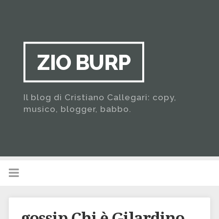
ZIO BURP
Il blog di Cristiano Callegari: copy,
musico, blogger, babbo.
gossip Chi è Gilardino,