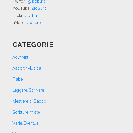
Twitter:
@zioburp
YouTube:
ZioBurp
Flickr:
zio_burp
aNobii:
zioburp
CATEGORIE
Adv/Mkt
Ascolti/Musica
Fiabe
Leggere/Scrivere
Mestiere di Babbo
Scritture miste
Varie/Eventuali