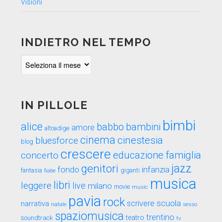
Visioni
INDIETRO NEL TEMPO
Indietro
nel
tempo
IN PILLOLE
bimbi
alice
babbo
bambini
amore
altoadige
cinema
cinestesia
bluesforce
blog
crescere
educazione
famiglia
concerto
genitori
jazz
fondo
infanzia
fantasia
fiabe
giganti
musica
libri
leggere
live
milano
movie
music
pavia
rock
scuola
scrivere
narrativa
sesso
natale
spaziomusica
trentino
teatro
soundtrack
tv