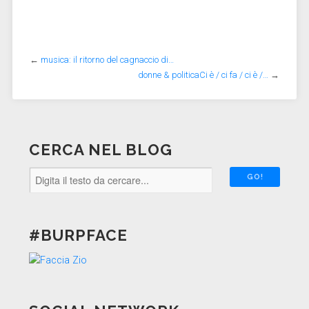
←
musica: il ritorno del cagnaccio di…
donne & politicaCi è / ci fa / ci è /…
→
CERCA NEL BLOG
#BURPFACE