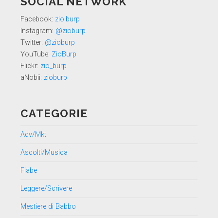
SOCIAL NETWORK
Facebook:
zio.burp
Instagram:
@zioburp
Twitter:
@zioburp
YouTube:
ZioBurp
Flickr:
zio_burp
aNobii:
zioburp
CATEGORIE
Adv/Mkt
Ascolti/Musica
Fiabe
Leggere/Scrivere
Mestiere di Babbo