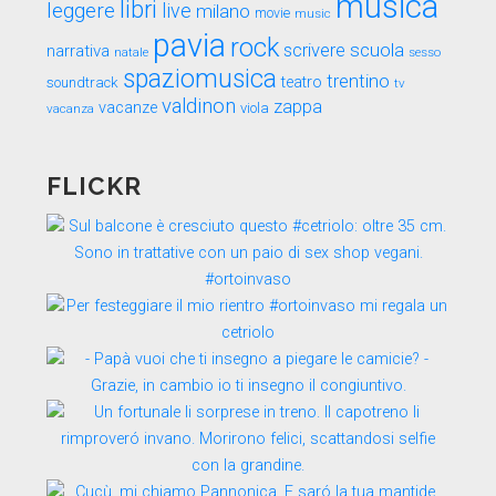
musica
libri
leggere
live
milano
movie
music
pavia
rock
scuola
scrivere
narrativa
sesso
natale
spaziomusica
trentino
teatro
soundtrack
tv
valdinon
zappa
vacanze
viola
vacanza
FLICKR