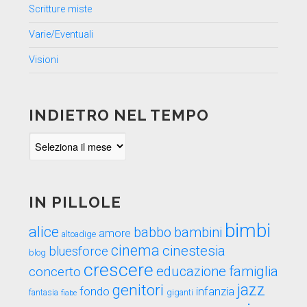
Scritture miste
Varie/Eventuali
Visioni
INDIETRO NEL TEMPO
Indietro
nel
tempo
IN PILLOLE
bimbi
alice
babbo
bambini
amore
altoadige
cinema
cinestesia
bluesforce
blog
crescere
educazione
famiglia
concerto
genitori
jazz
fondo
infanzia
fantasia
fiabe
giganti