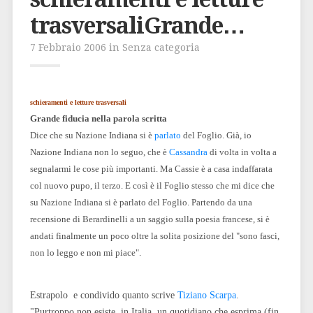
trasversaliGrande…
7 Febbraio 2006 in Senza categoria
schieramenti e letture trasversali
Grande fiducia nella parola scritta
Dice che su Nazione Indiana si è
parlato
del Foglio. Già, io
Nazione Indiana non lo seguo, che è
Cassandra
di volta in volta a
segnalarmi le cose più importanti. Ma Cassie è a casa indaffarata
col nuovo pupo, il terzo. E così è il Foglio stesso che mi dice che
su Nazione Indiana si è parlato del Foglio. Partendo da una
recensione di Berardinelli a un saggio sulla poesia francese, si è
andati finalmente un poco oltre la solita posizione del "sono fasci,
non lo leggo e non mi piace".
Estrapolo e condivido quanto scrive
Tiziano Scarpa
.
"Purtroppo non esiste, in Italia, un quotidiano che esprima (fin