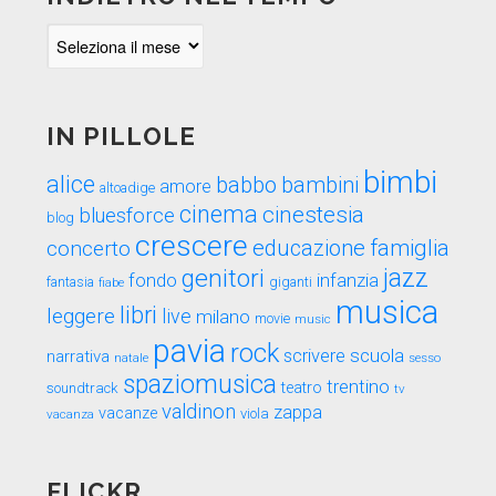
Indietro
nel
tempo
IN PILLOLE
bimbi
alice
babbo
bambini
amore
altoadige
cinema
cinestesia
bluesforce
blog
crescere
educazione
famiglia
concerto
genitori
jazz
fondo
infanzia
fantasia
fiabe
giganti
musica
libri
leggere
live
milano
movie
music
pavia
rock
scuola
scrivere
narrativa
sesso
natale
spaziomusica
trentino
teatro
soundtrack
tv
valdinon
zappa
vacanze
viola
vacanza
FLICKR