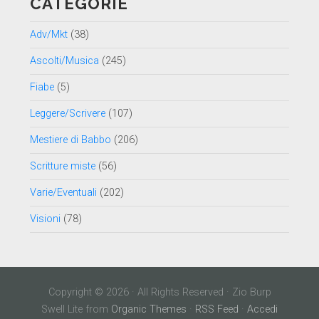
CATEGORIE
Adv/Mkt
(38)
Ascolti/Musica
(245)
Fiabe
(5)
Leggere/Scrivere
(107)
Mestiere di Babbo
(206)
Scritture miste
(56)
Varie/Eventuali
(202)
Visioni
(78)
Copyright © 2026 · All Rights Reserved · Zio Burp
Swell Lite from
Organic Themes
·
RSS Feed
·
Accedi