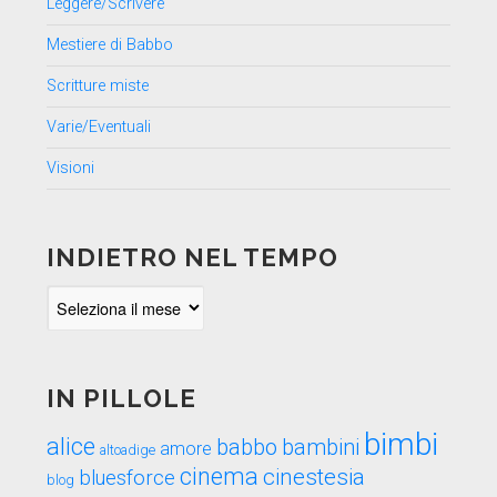
Leggere/Scrivere
Mestiere di Babbo
Scritture miste
Varie/Eventuali
Visioni
INDIETRO NEL TEMPO
Indietro
nel
tempo
IN PILLOLE
bimbi
alice
babbo
bambini
amore
altoadige
cinema
cinestesia
bluesforce
blog