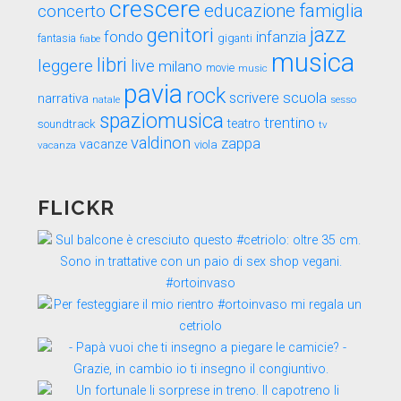
crescere
educazione
famiglia
concerto
genitori
jazz
fondo
infanzia
fantasia
fiabe
giganti
musica
libri
leggere
live
milano
movie
music
pavia
rock
scuola
scrivere
narrativa
sesso
natale
spaziomusica
trentino
teatro
soundtrack
tv
valdinon
zappa
vacanze
viola
vacanza
FLICKR