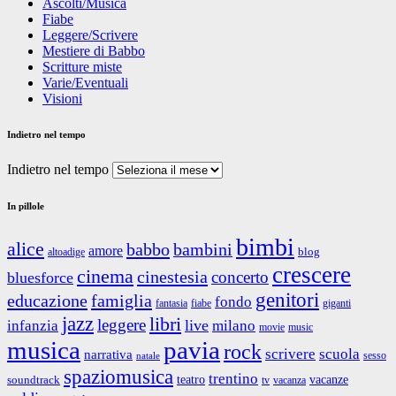
Ascolti/Musica
Fiabe
Leggere/Scrivere
Mestiere di Babbo
Scritture miste
Varie/Eventuali
Visioni
Indietro nel tempo
Indietro nel tempo
In pillole
bimbi
alice
babbo
bambini
amore
blog
altoadige
crescere
cinema
cinestesia
concerto
bluesforce
genitori
educazione
famiglia
fondo
fantasia
giganti
fiabe
jazz
libri
leggere
live
infanzia
milano
movie
music
musica
pavia
rock
scrivere
scuola
narrativa
sesso
natale
spaziomusica
trentino
teatro
vacanze
soundtrack
tv
vacanza