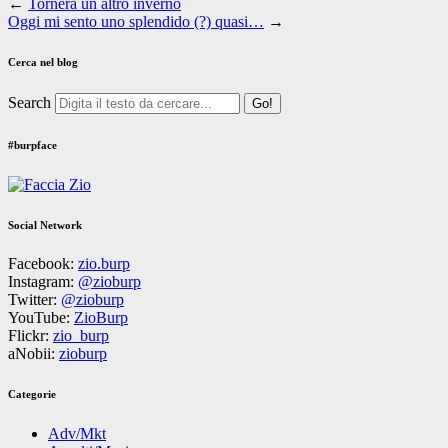
←
Tornerà un altro inverno
Oggi mi sento uno splendido (?) quasi…
→
Cerca nel blog
Search
#burpface
Social Network
Facebook:
zio.burp
Instagram:
@zioburp
Twitter:
@zioburp
YouTube:
ZioBurp
Flickr:
zio_burp
aNobii:
zioburp
Categorie
Adv/Mkt