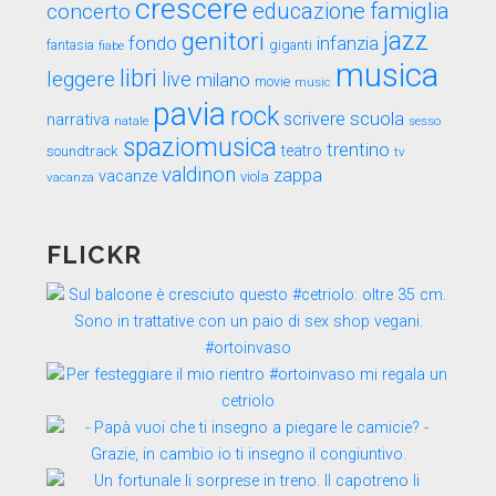
crescere
educazione
famiglia
concerto
genitori
jazz
fondo
infanzia
fantasia
fiabe
giganti
musica
libri
leggere
live
milano
movie
music
pavia
rock
scuola
scrivere
narrativa
sesso
natale
spaziomusica
trentino
teatro
soundtrack
tv
valdinon
zappa
vacanze
viola
vacanza
FLICKR