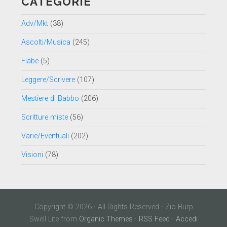
CATEGORIE
Adv/Mkt
(38)
Ascolti/Musica
(245)
Fiabe
(5)
Leggere/Scrivere
(107)
Mestiere di Babbo
(206)
Scritture miste
(56)
Varie/Eventuali
(202)
Visioni
(78)
Copyright © 2026 · All Rights Reserved · Zio Burp
Swell Lite from
Organic Themes
·
RSS Feed
·
Accedi