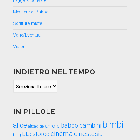
Leggere/Scrivere
Mestiere di Babbo
Scritture miste
Varie/Eventuali
Visioni
INDIETRO NEL TEMPO
Indietro
nel
tempo
IN PILLOLE
bimbi
alice
babbo
bambini
amore
altoadige
cinema
cinestesia
bluesforce
blog