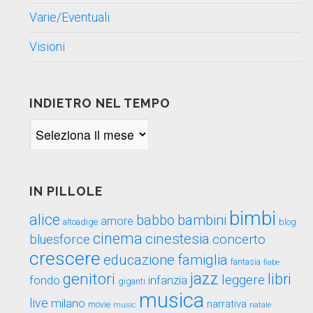
Varie/Eventuali
Visioni
INDIETRO NEL TEMPO
Indietro
nel
tempo
IN PILLOLE
bimbi
alice
babbo
bambini
amore
blog
altoadige
cinema
cinestesia
concerto
bluesforce
crescere
educazione
famiglia
fantasia
fiabe
genitori
jazz
libri
leggere
fondo
infanzia
giganti
musica
live
milano
narrativa
movie
music
natale