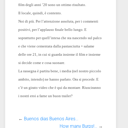
film degli anni ’20 sono un ottimo risultato.
Il locale, quindi, è contento.
Noi di più. Per l’attenzione assoluta, per i commenti
positivi, per l’applauso finale bello lungo. E
soprattutto per quell’intesa che sta nascendo sul palco
e che viene cementata dalla pastasciutta + salame
delle ore 21, in cui si guarda insieme il film e insieme
si decide come e cosa suonare.
La rassegna è partita bene, i media (nel nostro piccolo
ambito, intendo) ne hanno parlato. Ora si procede. E
c’è un girato video che è qui da montare. Riusciranno
i nostri eroi a farne un buon trailer?
←
Buenos dias Buenos Aires…
How many Burps!…
→