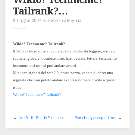
Tailrank?…
9 Luglio 2007 in Senza categoria
Wikio? Techmeme? Tailrank?
Il fatto è che io oltre a lavorare, avrei anche da leggere, scrivere,
suonare, giocare, trombare, dire, fare, baciare, lettera, testamento
insomma così non si può andare avanti.
Miei cari signori del web2.0, porca zozza, vedete di darvi una
regolata ché non potete andare avanti a sfornare novità a questo
ritmo.
Wikio
?
Techmeme
?
Tailrank
?
←
Live Earth: Rondò Pechinese…
Somebody accepted me…
→