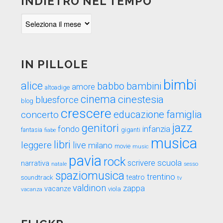
INDIETRO NEL TEMPO
Indietro
nel
tempo
IN PILLOLE
bimbi
alice
babbo
bambini
amore
altoadige
cinema
cinestesia
bluesforce
blog
crescere
educazione
famiglia
concerto
genitori
jazz
fondo
infanzia
fantasia
fiabe
giganti
musica
libri
leggere
live
milano
movie
music
pavia
rock
scuola
scrivere
narrativa
sesso
natale
spaziomusica
trentino
teatro
soundtrack
tv
valdinon
zappa
vacanze
viola
vacanza