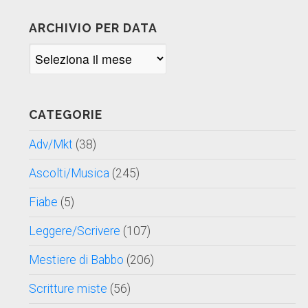
ARCHIVIO PER DATA
Archivio
per
data
CATEGORIE
Adv/Mkt
(38)
Ascolti/Musica
(245)
Fiabe
(5)
Leggere/Scrivere
(107)
Mestiere di Babbo
(206)
Scritture miste
(56)