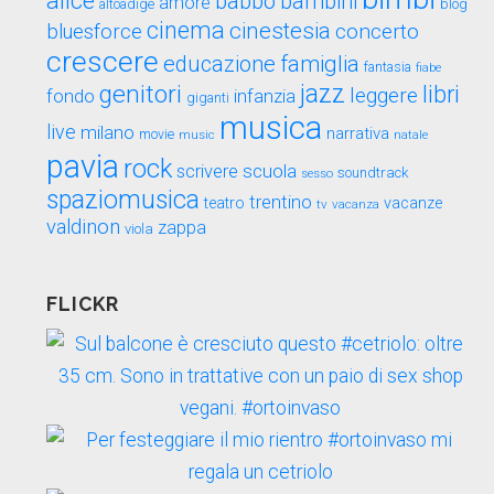
alice
babbo
bambini
amore
blog
altoadige
cinema
cinestesia
concerto
bluesforce
crescere
educazione
famiglia
fantasia
fiabe
genitori
jazz
libri
leggere
fondo
infanzia
giganti
musica
live
milano
narrativa
movie
music
natale
pavia
rock
scuola
scrivere
soundtrack
sesso
spaziomusica
trentino
teatro
vacanze
tv
vacanza
valdinon
zappa
viola
FLICKR