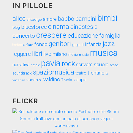
IN PILLOLE
bimbi
alice
babbo
bambini
amore
altoadige
cinema
cinestesia
bluesforce
blog
crescere
educazione
famiglia
concerto
genitori
jazz
fondo
infanzia
fantasia
fiabe
giganti
musica
libri
leggere
live
milano
movie
music
pavia
rock
scuola
scrivere
narrativa
sesso
natale
spaziomusica
trentino
teatro
soundtrack
tv
valdinon
zappa
vacanze
viola
vacanza
FLICKR