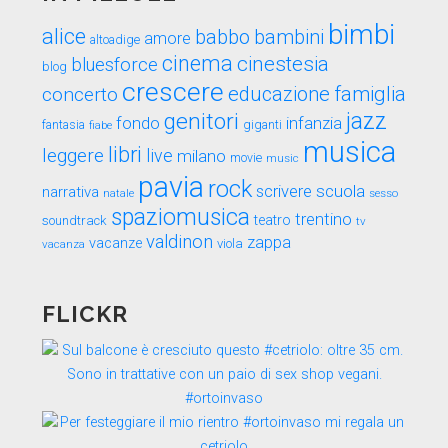
bimbi
alice
babbo
bambini
amore
altoadige
cinema
cinestesia
bluesforce
blog
crescere
educazione
famiglia
concerto
genitori
jazz
fondo
infanzia
fantasia
fiabe
giganti
musica
libri
leggere
live
milano
movie
music
pavia
rock
scuola
scrivere
narrativa
sesso
natale
spaziomusica
trentino
teatro
soundtrack
tv
valdinon
zappa
vacanze
viola
vacanza
FLICKR