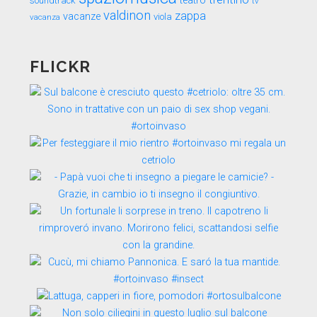
teatro
soundtrack
tv
valdinon
zappa
vacanze
viola
vacanza
FLICKR