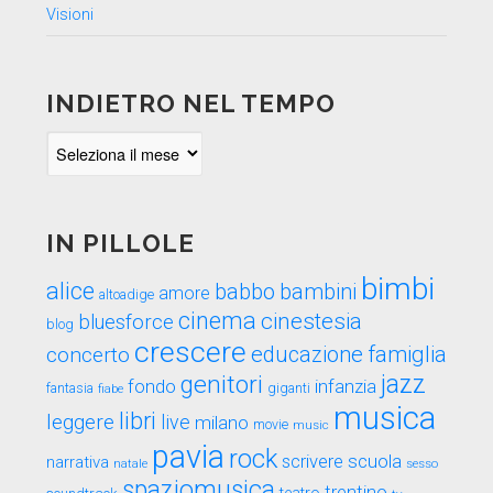
Visioni
INDIETRO NEL TEMPO
Indietro
nel
tempo
IN PILLOLE
bimbi
alice
babbo
bambini
amore
altoadige
cinema
cinestesia
bluesforce
blog
crescere
educazione
famiglia
concerto
genitori
jazz
fondo
infanzia
fantasia
fiabe
giganti
musica
libri
leggere
live
milano
movie
music
pavia
rock
scuola
scrivere
narrativa
sesso
natale
spaziomusica
trentino