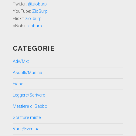
Twitter:
@zioburp
YouTube:
ZioBurp
Flickr:
zio_burp
aNobii:
zioburp
CATEGORIE
Adv/Mkt
Ascolti/Musica
Fiabe
Leggere/Scrivere
Mestiere di Babbo
Scritture miste
Varie/Eventuali