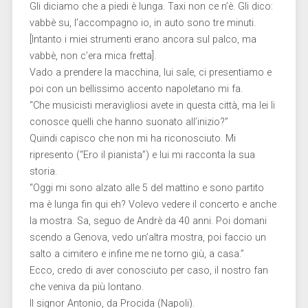
Gli diciamo che a piedi è lunga. Taxi non ce n’è. Gli dico:
vabbè su, l’accompagno io, in auto sono tre minuti.
[Intanto i miei strumenti erano ancora sul palco, ma
vabbè, non c’era mica fretta].
Vado a prendere la macchina, lui sale, ci presentiamo e
poi con un bellissimo accento napoletano mi fa.
“Che musicisti meravigliosi avete in questa città, ma lei li
conosce quelli che hanno suonato all’inizio?”
Quindi capisco che non mi ha riconosciuto. Mi
ripresento (“Ero il pianista”) e lui mi racconta la sua
storia.
“Oggi mi sono alzato alle 5 del mattino e sono partito
ma è lunga fin qui eh? Volevo vedere il concerto e anche
la mostra. Sa, seguo de Andrè da 40 anni. Poi domani
scendo a Genova, vedo un’altra mostra, poi faccio un
salto a cimitero e infine me ne torno giù, a casa.”
Ecco, credo di aver conosciuto per caso, il nostro fan
che veniva da più lontano.
Il signor Antonio, da Procida (Napoli).