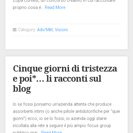
Zopa Contest, un concorso creativo in cui raccontare
proprio cosa è…
Read More
Category:
Adv/Mkt
,
Visioni
Cinque giorni di tristezza
e poi*… li racconti sul
blog
Io se fossi poniamo un’azienda attenta che produce
assorbenti intimi (o anche pillole antidolorifiche per “quei
giorni”) ecco, io se lo fossi, io azienda oggi starei
incollata alla rete a seguire il più ampio focus group
pubblico mai…
Read More