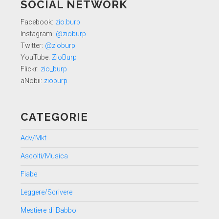
SOCIAL NETWORK
Facebook:
zio.burp
Instagram:
@zioburp
Twitter:
@zioburp
YouTube:
ZioBurp
Flickr:
zio_burp
aNobii:
zioburp
CATEGORIE
Adv/Mkt
Ascolti/Musica
Fiabe
Leggere/Scrivere
Mestiere di Babbo