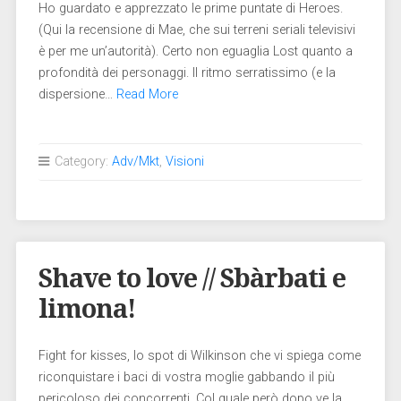
Ho guardato e apprezzato le prime puntate di Heroes.
(Qui la recensione di Mae, che sui terreni seriali televisivi
è per me un’autorità). Certo non eguaglia Lost quanto a
profondità dei personaggi. Il ritmo serratissimo (e la
dispersione…
Read More
Category:
Adv/Mkt
,
Visioni
Shave to love // Sbàrbati e
limona!
Fight for kisses, lo spot di Wilkinson che vi spiega come
riconquistare i baci di vostra moglie gabbando il più
pericoloso dei concorrenti. Col quale però dopo ve la