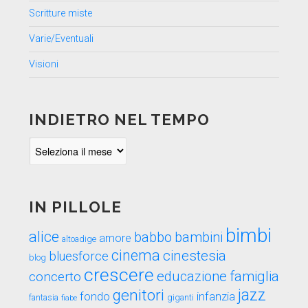
Scritture miste
Varie/Eventuali
Visioni
INDIETRO NEL TEMPO
Indietro
nel
tempo
IN PILLOLE
bimbi
alice
babbo
bambini
amore
altoadige
cinema
cinestesia
bluesforce
blog
crescere
educazione
famiglia
concerto
genitori
jazz
fondo
infanzia
fantasia
fiabe
giganti