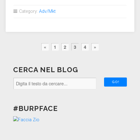
Category:
Adv/Mkt
«
1
2
3
4
»
CERCA NEL BLOG
#BURPFACE