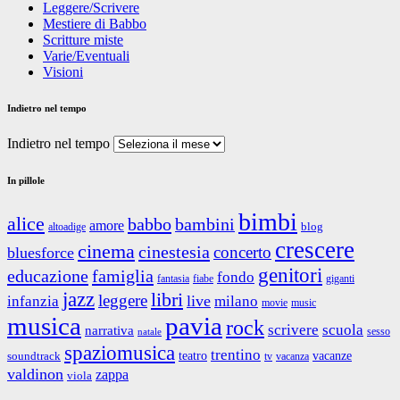
Leggere/Scrivere
Mestiere di Babbo
Scritture miste
Varie/Eventuali
Visioni
Indietro nel tempo
Indietro nel tempo
In pillole
bimbi
alice
babbo
bambini
amore
blog
altoadige
crescere
cinema
cinestesia
concerto
bluesforce
genitori
educazione
famiglia
fondo
fantasia
giganti
fiabe
jazz
libri
leggere
live
infanzia
milano
movie
music
musica
pavia
rock
scrivere
scuola
narrativa
sesso
natale
spaziomusica
trentino
teatro
vacanze
soundtrack
tv
vacanza
valdinon
zappa
viola