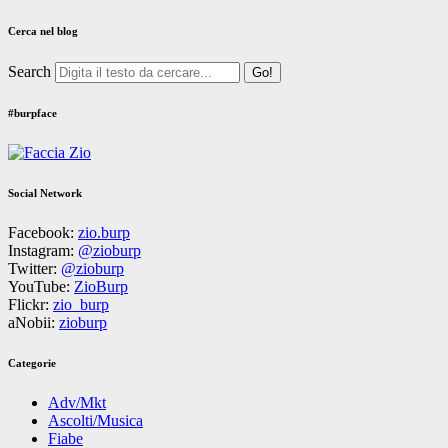
Cerca nel blog
Search
#burpface
Social Network
Facebook:
zio.burp
Instagram:
@zioburp
Twitter:
@zioburp
YouTube:
ZioBurp
Flickr:
zio_burp
aNobii:
zioburp
Categorie
Adv/Mkt
Ascolti/Musica
Fiabe