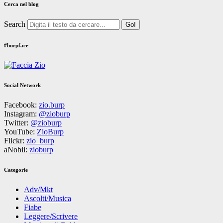
Cerca nel blog
Search
#burpface
Social Network
Facebook:
zio.burp
Instagram:
@zioburp
Twitter:
@zioburp
YouTube:
ZioBurp
Flickr:
zio_burp
aNobii:
zioburp
Categorie
Adv/Mkt
Ascolti/Musica
Fiabe
Leggere/Scrivere