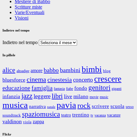
Mestiere di Babbo
Scritture miste
Varie/Eventuali
Visioni
Indietro nel tempo
Indietro nel tempo
In pillole
bimbi
alice
babbo
bambini
amore
blog
altoadige
crescere
cinema
cinestesia
concerto
bluesforce
genitori
educazione
famiglia
fondo
fantasia
giganti
fiabe
jazz
libri
leggere
live
infanzia
milano
movie
music
musica
pavia
rock
scrivere
scuola
narrativa
sesso
natale
spaziomusica
trentino
teatro
vacanze
soundtrack
tv
vacanza
valdinon
zappa
viola
Flickr