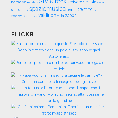
pavia
rock
scuola
scrivere
narrativa
sesso
natale
spaziomusica
trentino
teatro
soundtrack
tv
valdinon
zappa
vacanze
viola
vacanza
FLICKR