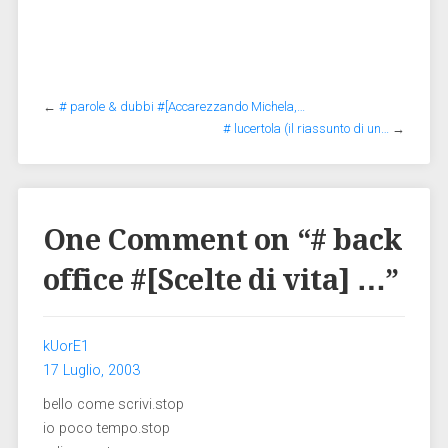
←
# parole & dubbi #[Accarezzando Michela,…
# lucertola (il riassunto di un…
→
One Comment on “
# back
office #[Scelte di vita] …
”
kUorE1
17 Luglio, 2003
bello come scrivi.stop
io poco tempo.stop