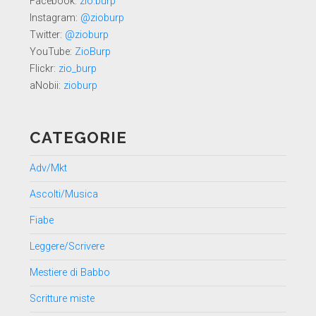
Facebook:
zio.burp
Instagram:
@zioburp
Twitter:
@zioburp
YouTube:
ZioBurp
Flickr:
zio_burp
aNobii:
zioburp
CATEGORIE
Adv/Mkt
Ascolti/Musica
Fiabe
Leggere/Scrivere
Mestiere di Babbo
Scritture miste