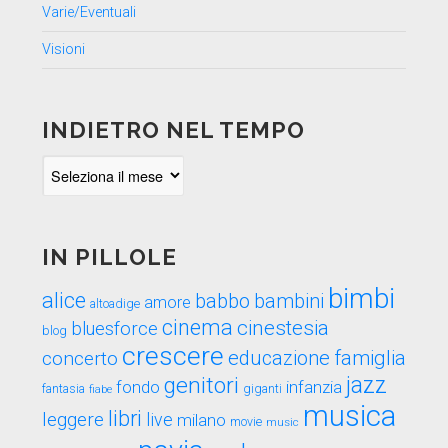
Varie/Eventuali
Visioni
INDIETRO NEL TEMPO
Indietro
nel
tempo
IN PILLOLE
bimbi
alice
babbo
bambini
amore
altoadige
cinema
cinestesia
bluesforce
blog
crescere
educazione
famiglia
concerto
genitori
jazz
fondo
infanzia
fantasia
fiabe
giganti
musica
libri
leggere
live
milano
movie
music