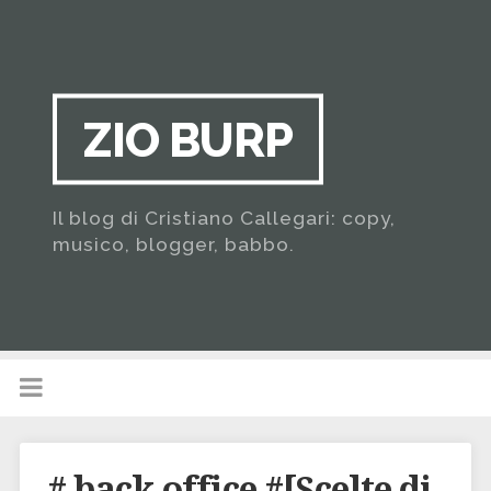
ZIO BURP
Il blog di Cristiano Callegari: copy,
musico, blogger, babbo.
# back office #[Scelte di