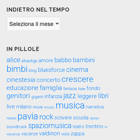
INDIETRO NEL TEMPO
Indietro
nel
tempo
IN PILLOLE
alice
babbo
bambini
amore
altoadige
bimbi
cinema
bluesforce
blog
crescere
cinestesia
concerto
educazione
famiglia
fondo
fantasia
fiabe
genitori
jazz
libri
leggere
infanzia
giganti
musica
live
milano
narrativa
movie
music
pavia
rock
scuola
scrivere
sesso
natale
spaziomusica
trentino
teatro
soundtrack
tv
valdinon
zappa
vacanze
viola
vacanza