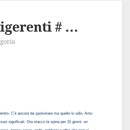
digerenti # …
egoria
ui dentro. C’è ancora da spolverare ma quello lo odio. Amo
i suoi significati. Ora stacco la spina per 15 giorni: un