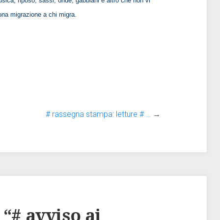
usica, riposo, sassi, onde, gabbiani e altro che non vi
ona migrazione a chi migra.
# rassegna stampa: letture # …
→
 “
# avviso ai