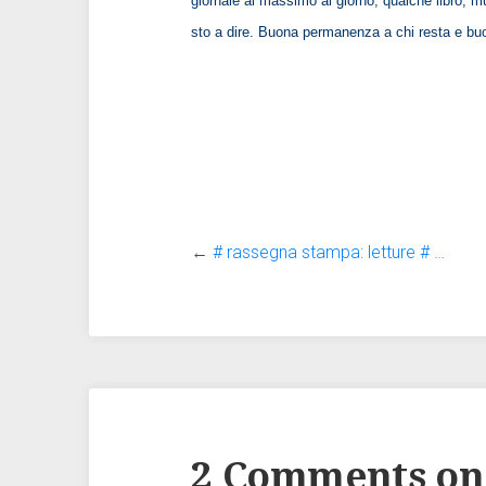
giornale al massimo al giorno, qualche libro, m
sto a dire. Buona permanenza a chi resta e bu
←
# rassegna stampa: letture # …
2 Comments on