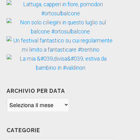
ARCHIVIO PER DATA
Archivio
per
data
CATEGORIE