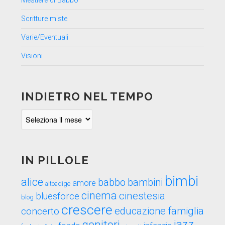
Mestiere di Babbo
Scritture miste
Varie/Eventuali
Visioni
INDIETRO NEL TEMPO
Indietro
nel
tempo
IN PILLOLE
bimbi
alice
babbo
bambini
amore
altoadige
cinema
cinestesia
bluesforce
blog
crescere
educazione
famiglia
concerto
genitori
jazz