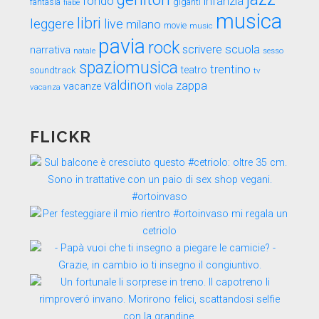
fondo
infanzia
fantasia
fiabe
giganti
musica
libri
leggere
live
milano
movie
music
pavia
rock
scuola
scrivere
narrativa
sesso
natale
spaziomusica
trentino
teatro
soundtrack
tv
valdinon
zappa
vacanze
viola
vacanza
FLICKR