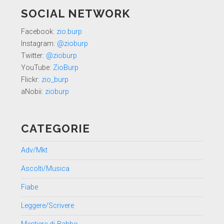
SOCIAL NETWORK
Facebook:
zio.burp
Instagram:
@zioburp
Twitter:
@zioburp
YouTube:
ZioBurp
Flickr:
zio_burp
aNobii:
zioburp
CATEGORIE
Adv/Mkt
Ascolti/Musica
Fiabe
Leggere/Scrivere