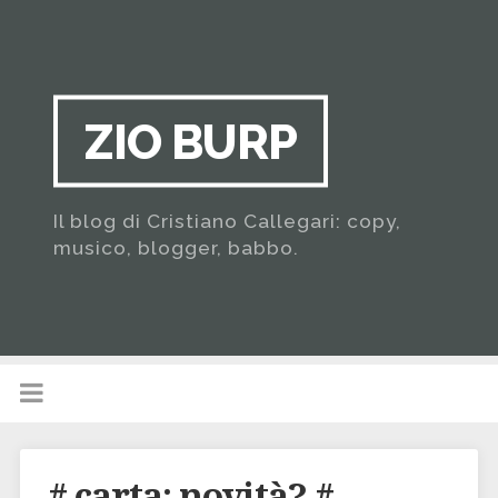
ZIO BURP
Il blog di Cristiano Callegari: copy,
musico, blogger, babbo.
# carta: novità? # …