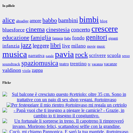
In pillole
bimbi
alice
babbo
bambini
amore
blog
altoadige
crescere
cinema
cinestesia
concerto
bluesforce
genitori
educazione
famiglia
fondo
fantasia
giganti
fiabe
jazz
libri
leggere
live
infanzia
milano
movie
music
musica
pavia
rock
scrivere
scuola
narrativa
sesso
natale
spaziomusica
trentino
teatro
vacanze
soundtrack
tv
vacanza
valdinon
zappa
viola
Flickr