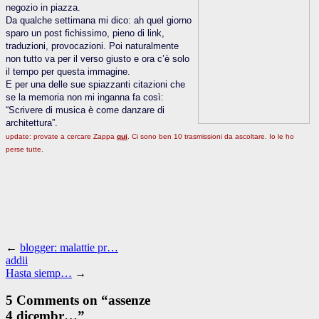
negozio in piazza.
Da qualche settimana mi dico: ah quel giorno
sparo un post fichissimo, pieno di link,
traduzioni, provocazioni. Poi naturalmente
non tutto va per il verso giusto e ora c’è solo
il tempo per questa immagine.
E per una delle sue spiazzanti citazioni che
se la memoria non mi inganna fa così:
“Scrivere di musica è come danzare di
architettura”.
update: provate a cercare Zappa
qui
. Ci sono ben 10 trasmissioni da ascoltare. Io le ho
perse tutte.
←
blogger: malattie pr…
addii
Hasta siemp…
→
5 Comments on “
assenze
4 dicembr…
”