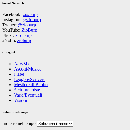
Social Network
Facebook:
zio.burp
Instagram:
@zioburp
Twitter:
@zioburp
YouTube:
ZioBurp
Flickr:
zio_burp
aNobii:
zioburp
Categorie
Adv/Mkt
Ascolti/Musica
Fiabe
Leggere/Scrivere
Mestiere di Babbo
Scritture miste
Varie/Eventuali
Visioni
Indietro nel tempo
Indietro nel tempo