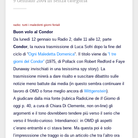
9 Gennaio 2004 in Senza categoria
radio: tutti i maledetti giorni feriali
Buon volo al Condor
Da lunedì 12 gennaio su Radio 2, dalle 11 alle 12, parte
Condor
, la nuova trasmissione di Luca Sofri dopo la fine del
ciclo di “
Ogni Maledetta Domenica
“. Il titolo viene da
“I tre
giorni del Condor”
(1975, di Pollack con Robert Redford e Faye
Dunaway invischiati in una tesissima spy story). La
trasmissione mirerà a dare risalto e suscitare dibattito sulle
notizie meno battute dai media (in questo sembra continuare il
lavoro di OMD o forse meglio ancora di
Wittgenstein
).
A giudicare dalla mia fonte (rubrica RadioLine de
Il Giorno
di
oggi p. 40, a cura di Chiara Di Clemente, non on-line) gli
argomenti e il tono dovrebbero tendere più verso il serio che
verso il frivolo-curioso. Intendiamoci: in OMD gli aspetti
c’erano entrambi e ci stava bene. Ma questa poi è solo
l’impresssione che traggo io da un articolo che tra l’altro ora