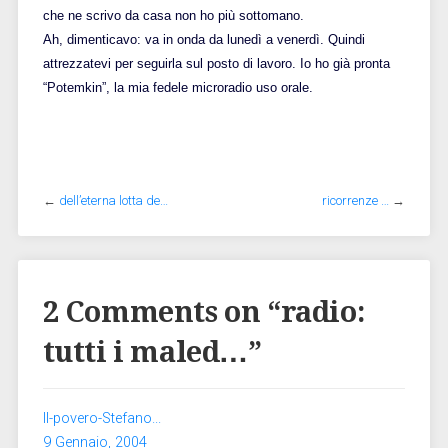
che ne scrivo da casa non ho più sottomano.
Ah, dimenticavo: va in onda da lunedì a venerdì. Quindi
attrezzatevi per seguirla sul posto di lavoro. Io ho già pronta
“Potemkin”, la mia fedele microradio uso orale.
←
dell’eterna lotta de…
ricorrenze …
→
2 Comments on “
radio:
tutti i maled…
”
Il-povero-Stefano...
9 Gennaio, 2004