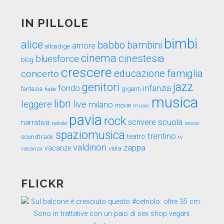
tempo
IN PILLOLE
bimbi
alice
babbo
bambini
amore
altoadige
cinema
cinestesia
bluesforce
blog
crescere
educazione
famiglia
concerto
genitori
jazz
fondo
infanzia
fantasia
fiabe
giganti
musica
libri
leggere
live
milano
movie
music
pavia
rock
scuola
scrivere
narrativa
sesso
natale
spaziomusica
trentino
teatro
soundtrack
tv
valdinon
zappa
vacanze
viola
vacanza
FLICKR