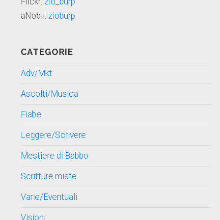
Flickr:
zio_burp
aNobii:
zioburp
CATEGORIE
Adv/Mkt
Ascolti/Musica
Fiabe
Leggere/Scrivere
Mestiere di Babbo
Scritture miste
Varie/Eventuali
Visioni