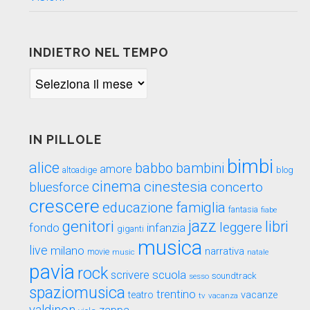
INDIETRO NEL TEMPO
Indietro
nel
tempo
IN PILLOLE
bimbi
alice
babbo
bambini
amore
blog
altoadige
cinema
cinestesia
concerto
bluesforce
crescere
educazione
famiglia
fantasia
fiabe
genitori
jazz
libri
leggere
fondo
infanzia
giganti
musica
live
milano
narrativa
movie
music
natale
pavia
rock
scuola
scrivere
soundtrack
sesso
spaziomusica
trentino
teatro
vacanze
tv
vacanza