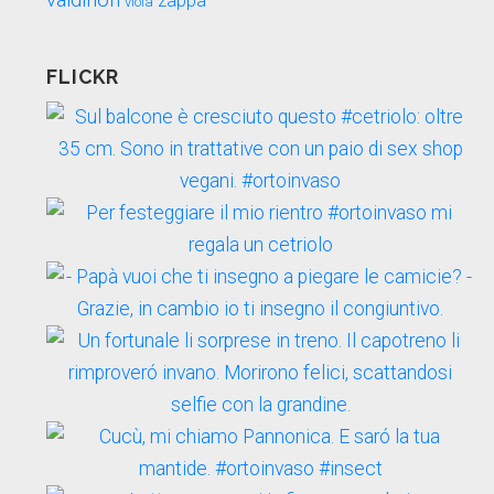
valdinon
zappa
viola
FLICKR