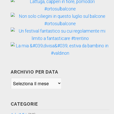
ARCHIVIO PER DATA
Archivio
per
data
CATEGORIE