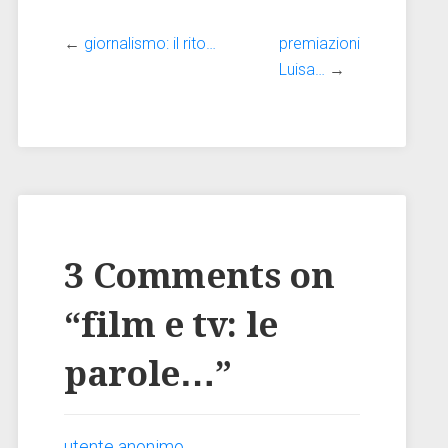
←
giornalismo: il rito…
premiazioni
Luisa…
→
3 Comments on
“
film e tv: le
parole…
”
utente anonimo