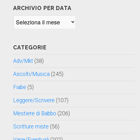
ARCHIVIO PER DATA
Archivio
per
data
CATEGORIE
Adv/Mkt
(38)
Ascolti/Musica
(245)
Fiabe
(5)
Leggere/Scrivere
(107)
Mestiere di Babbo
(206)
Scritture miste
(56)
Varie/Eventuali
(202)