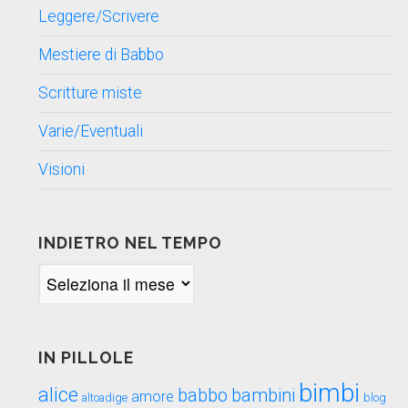
Leggere/Scrivere
Mestiere di Babbo
Scritture miste
Varie/Eventuali
Visioni
INDIETRO NEL TEMPO
Indietro
nel
tempo
IN PILLOLE
bimbi
alice
babbo
bambini
amore
blog
altoadige