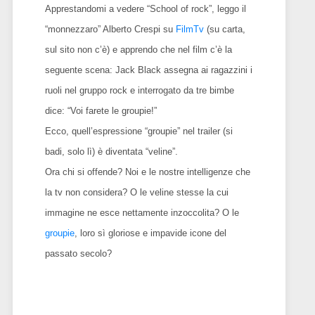
Apprestandomi a vedere “School of rock”, leggo il
“monnezzaro” Alberto Crespi su
FilmTv
(su carta,
sul sito non c’è) e apprendo che nel film c’è la
seguente scena: Jack Black assegna ai ragazzini i
ruoli nel gruppo rock e interrogato da tre bimbe
dice: “Voi farete le groupie!”
Ecco, quell’espressione “groupie” nel trailer (si
badi, solo lì) è diventata “veline”.
Ora chi si offende? Noi e le nostre intelligenze che
la tv non considera? O le veline stesse la cui
immagine ne esce nettamente inzoccolita? O le
groupie
, loro sì gloriose e impavide icone del
passato secolo?