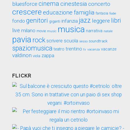
cinema
cinestesia
concerto
bluesforce
crescere
educazione
famiglia
fantasia
fiabe
genitori
jazz
libri
leggere
fondo
infanzia
giganti
musica
live
milano
narrativa
movie
music
natale
pavia
rock
scuola
scrivere
soundtrack
sesso
spaziomusica
trentino
teatro
vacanze
tv
vacanza
valdinon
zappa
viola
FLICKR