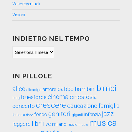
Varie/Eventuali
Visioni
INDIETRO NEL TEMPO
Indietro
nel
tempo
IN PILLOLE
bimbi
alice
babbo
bambini
amore
altoadige
cinema
cinestesia
bluesforce
blog
crescere
educazione
famiglia
concerto
genitori
jazz
fondo
infanzia
fantasia
fiabe
giganti
musica
libri
leggere
live
milano
movie
music