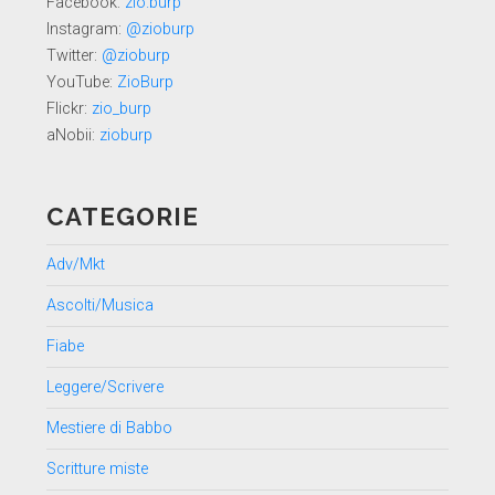
Facebook:
zio.burp
Instagram:
@zioburp
Twitter:
@zioburp
YouTube:
ZioBurp
Flickr:
zio_burp
aNobii:
zioburp
CATEGORIE
Adv/Mkt
Ascolti/Musica
Fiabe
Leggere/Scrivere
Mestiere di Babbo
Scritture miste