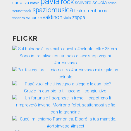
pavia
rock
scuola
scrivere
narrativa
sesso
natale
spaziomusica
trentino
teatro
soundtrack
tv
valdinon
zappa
vacanze
viola
vacanza
FLICKR