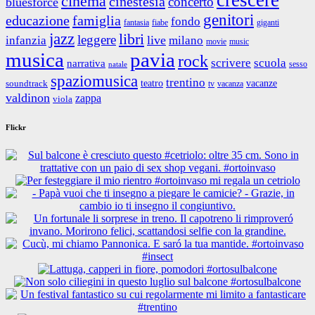
cinema
cinestesia
concerto
bluesforce
genitori
educazione
famiglia
fondo
fantasia
giganti
fiabe
jazz
libri
leggere
live
infanzia
milano
movie
music
musica
pavia
rock
scrivere
scuola
narrativa
sesso
natale
spaziomusica
trentino
teatro
vacanze
soundtrack
tv
vacanza
valdinon
zappa
viola
Flickr