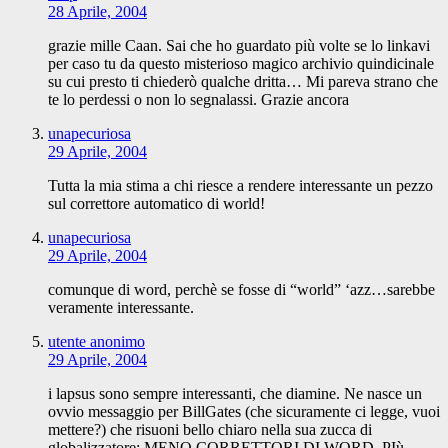
28 Aprile, 2004
grazie mille Caan. Sai che ho guardato più volte se lo linkavi
per caso tu da questo misterioso magico archivio quindicinale
su cui presto ti chiederò qualche dritta… Mi pareva strano che
te lo perdessi o non lo segnalassi. Grazie ancora
unapecuriosa
29 Aprile, 2004
Tutta la mia stima a chi riesce a rendere interessante un pezzo
sul correttore automatico di world!
unapecuriosa
29 Aprile, 2004
comunque di word, perchè se fosse di “world” ‘azz…sarebbe
veramente interessante.
utente anonimo
29 Aprile, 2004
i lapsus sono sempre interessanti, che diamine. Ne nasce un
ovvio messaggio per BillGates (che sicuramente ci legge, vuoi
mettere?) che risuoni bello chiaro nella sua zucca di
globalizzatore: MENO CORRETTORI DI WORD, PIù