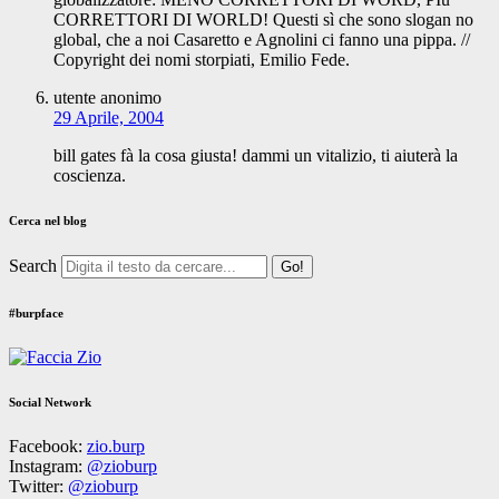
CORRETTORI DI WORLD! Questi sì che sono slogan no
global, che a noi Casaretto e Agnolini ci fanno una pippa. //
Copyright dei nomi storpiati, Emilio Fede.
utente anonimo
29 Aprile, 2004
bill gates fà la cosa giusta! dammi un vitalizio, ti aiuterà la
coscienza.
Cerca nel blog
Search
#burpface
Social Network
Facebook:
zio.burp
Instagram:
@zioburp
Twitter:
@zioburp