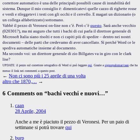
correttore automatico è una delle principali possibili cause di instabilità del
sistema. Dunque il mio consiglio è: dimenticatevi quelle cazzo di righette rosse
e verdi e rileggetevi i testi con gli occhi e il cervello. E magari un dizionario (o
un collega alfabetizzato) sottomano.
Vabbè il pezzo di Veronesi on-line non c’è. Però c’è
questo
. Sarà anche vecchio
(020301?), ma mi auguro che tutti i bachi di cui parla il direttore generale di
Microsoft Italia siano risolti e non ci capiti più di spedire – dentro nei nostri
documenti – delle parti che credevamo di aver cancellato. Sì perché Word ce le
spediva automatiche insieme al documento.
Ma secondo voi: un direttore generale di zio Billgates va in giro con le clark
lise?
UPDATE: il pezzo sul correttore ortografico di Word si può leggere
qui
. Grazie a
signorpalomar/caan
che ha
messo il link nei commenti a questo post.
←
Non ci sono più i 25 aprile di una volta
altro che 1870,…
→
6 Comments on “
bachi vecchi e nuovi…
”
caan
28 Aprile, 2004
Anche a me è piaciuto il pezzo di Veronesi. Per un paio di
settimane si potrà trovare
qui
burp