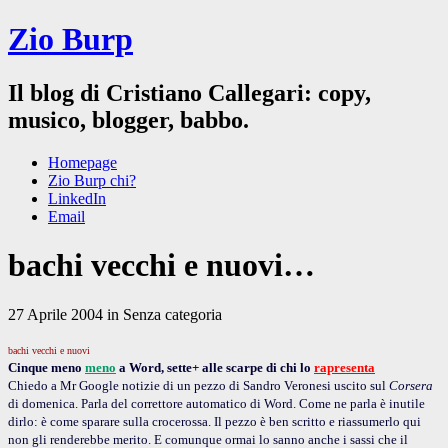
Zio Burp
Il blog di Cristiano Callegari: copy,
musico, blogger, babbo.
Homepage
Zio Burp chi?
LinkedIn
Email
bachi vecchi e nuovi…
27 Aprile 2004 in Senza categoria
bachi vecchi e nuovi
Cinque meno
meno
a Word, sette+ alle scarpe di chi lo
rapresenta
Chiedo a Mr Google notizie di un pezzo di Sandro Veronesi uscito sul
Corsera
di domenica. Parla del correttore automatico di Word. Come ne parla è inutile
dirlo: è come sparare sulla crocerossa. Il pezzo è ben scritto e riassumerlo qui
non gli renderebbe merito. E comunque ormai lo sanno anche i sassi che il