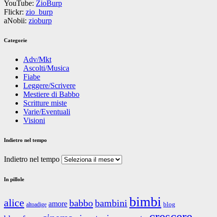
YouTube:
ZioBurp
Flickr:
zio_burp
aNobii:
zioburp
Categorie
Adv/Mkt
Ascolti/Musica
Fiabe
Leggere/Scrivere
Mestiere di Babbo
Scritture miste
Varie/Eventuali
Visioni
Indietro nel tempo
Indietro nel tempo
In pillole
bimbi
alice
babbo
bambini
amore
blog
altoadige
crescere