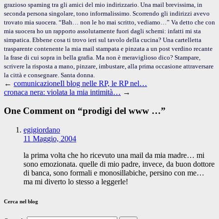
grazioso spaming tra gli amici del mio indirizzario. Una mail brevissima, in
seconda persona singolare, tono informalissimo. Scorrendo gli indirizzi avevo
trovato mia suocera. “Bah… non le ho mai scritto, vediamo…” Va detto che con
mia suocera ho un rapporto assolutamente fuori dagli schemi: infatti mi sta
simpatica. Ebbene cosa ti trovo ieri sul tavolo della cucina? Una cartelletta
trasparente contenente la mia mail stampata e pinzata a un post verdino recante
la frase di cui sopra in bella grafia. Ma non è meraviglioso dico? Stampare,
scrivere la risposta a mano, pinzare, imbustare, alla prima occasione attraversare
la città e consegnare. Santa donna.
←
comunicazioneIl blog nelle RP, le RP nel…
cronaca nera: violata la mia intimità…
→
One Comment on “
prodigi del www …
”
egigiordano
11 Maggio, 2004
la prima volta che ho ricevuto una mail da mia madre… mi
sono emozionata. quelle di mio padre, invece, da buon dottore
di banca, sono formali e monosillabiche, persino con me…
ma mi diverto lo stesso a leggerle!
Cerca nel blog