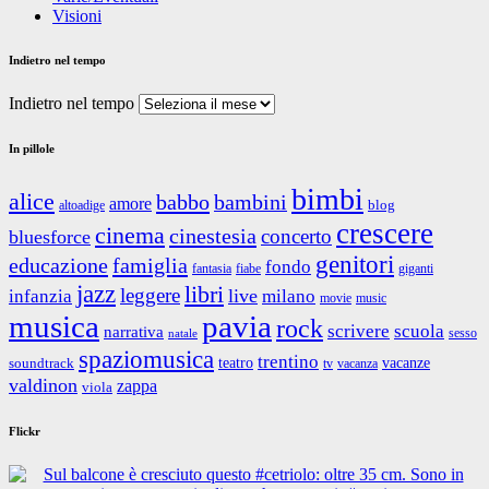
Visioni
Indietro nel tempo
Indietro nel tempo
In pillole
bimbi
alice
babbo
bambini
amore
blog
altoadige
crescere
cinema
cinestesia
concerto
bluesforce
genitori
educazione
famiglia
fondo
fantasia
giganti
fiabe
jazz
libri
leggere
live
infanzia
milano
movie
music
musica
pavia
rock
scrivere
scuola
narrativa
sesso
natale
spaziomusica
trentino
teatro
vacanze
soundtrack
tv
vacanza
valdinon
zappa
viola
Flickr