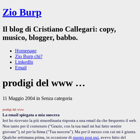
Zio Burp
Il blog di Cristiano Callegari: copy,
musico, blogger, babbo.
Homepage
Zio Burp chi?
LinkedIn
Email
prodigi del www …
11 Maggio 2004 in Senza categoria
prodigi del www
La email spiegata a mia suocera
Ieri ho ricevuto la più straordinaria risposta a una email da che frequento il web.
Non tanto per il contenuto (“Grazie, con la tua mail mi hai fatto sentire
giovane”), né per la firma (“Tua suocera”). Ma per il mezzo con cui mi è giunta.
Qualche settimana prima, in occasione di
questo post qui
, avevo fatto del