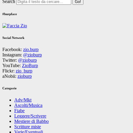
Search
#burpface
Social Network
Facebook:
zio.burp
Instagram:
@zioburp
Twitter:
@zioburp
YouTube:
ZioBurp
Flickr:
zio_burp
aNobii:
zioburp
Categorie
Adv/Mkt
Ascolti/Musica
Fiabe
Leggere/Scrivere
Mestiere di Babbo
Scritture miste
Varie/Eventuali