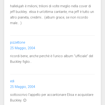
hallelujah è milioni, trilioni di volte meglio nella cover di
jeff buckley.. elisa è un’ottima cantante, ma jeff è tutto un
altro pianeta, credimi… (album grace, se non ricordo
male… )
pizzettone
25 Maggio, 2004
ricordi bene, anche perchè è l’unico album “ufficiale” del
Buckley figlio…
edi
25 Maggio, 2004
sottoscrivo l’appello per accantonare Elisa e acquistare
Buckley. 🙂