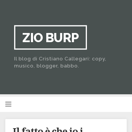
ZIO BURP
Il blog di Cristiano Callegari: copy,
musico, blogger, babbo.
Il fatto è che io i