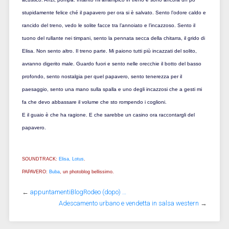
stupidamente felice ché il papavero per ora si è salvato. Sento l’odore caldo e
rancido del treno, vedo le solite facce tra l’annoiato e l’incazzoso. Sento il
tuono del rullante nei timpani, sento la pennata secca della chitarra, il grido di
Elisa. Non sento altro. Il treno parte. Mi paiono tutti più incazzati del solito,
avranno digerito male. Guardo fuori e sento nelle orecchie il botto del basso
profondo, sento nostalgia per quel papavero, sento tenerezza per il
paesaggio, sento una mano sulla spalla e uno degli incazzosi che a gesti mi
fa che devo abbassare il volume che sto rompendo i coglioni.
E il guaio è che ha ragione. E che sarebbe un casino ora raccontargli del
papavero.
SOUNDTRACK:
Elisa, Lotus
.
PAPAVERO:
Buba
, un photoblog bellissimo.
←
appuntamentiBlogRodeo (dopo) …
Adescamento urbano e vendetta in salsa western
→