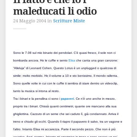
maleducati li odio
24 Maggio 2004 in
Scritture Miste
Sono le 7.08 sul mio binario dei pendolari. C’è quasi fresco, il sole non ci
bombarda ancora. Ho le cuffie e sento
Elisa
che canta una gran canzone:
“Alleluja” di Leonard Cohen. Questo Lotus è un unplugged o qualcosa di
simile: molto morbido. Ho il volume a 10 e sto benissimo. Il mondo rallenta.
Sono quelle volte in cui con le cuffie ti sembra di stare dentro un videoclip,
tanto la musica si intona al resto.
Tra i binari e la pensilina ci sono i
papaveri
. Ce n’è uno anche in mezzo,
proprio tra i binari. Chissà quanti centimetri, quante ore mancano alla sua
ghigliottina. Cazzuto di un seme che sei caduto lì, già condannato. Arriva il
treno e chiudo gli occhi. Quando li riapro il papavero è salvo, tra un vagone e
l’altro. Intanto Elisa mi accarezza. Parte il secondo pezzo. Che non è più
acustico. Anzi, pompa. Intanto mi arrampico in treno e sono ancora un po’