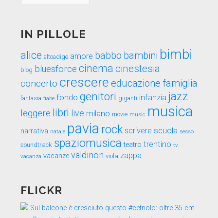
nel
tempo
IN PILLOLE
bimbi
alice
babbo
bambini
amore
altoadige
cinema
cinestesia
bluesforce
blog
crescere
educazione
famiglia
concerto
genitori
jazz
fondo
infanzia
fantasia
fiabe
giganti
musica
libri
leggere
live
milano
movie
music
pavia
rock
scuola
scrivere
narrativa
sesso
natale
spaziomusica
trentino
teatro
soundtrack
tv
valdinon
zappa
vacanze
viola
vacanza
FLICKR