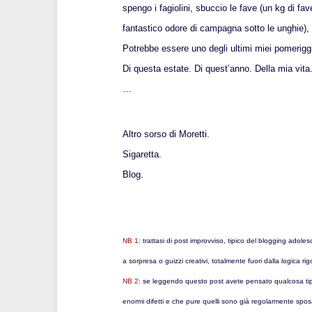
spengo i fagiolini, sbuccio le fave (un kg di fa
fantastico odore di campagna sotto le unghie), 
Potrebbe essere uno degli ultimi miei pomeriggi 
Di questa estate. Di quest’anno. Della mia vita
…
Altro sorso di Moretti.
Sigaretta.
Blog.
NB 1:
trattasi di post improvviso, tipico del blogging adolesce
a sorpresa o guizzi creativi, totalmente fuori dalla logica rig
NB 2:
se leggendo questo post avete pensato qualcosa tip
enormi difetti e che pure quelli sono già regolarmente sposa