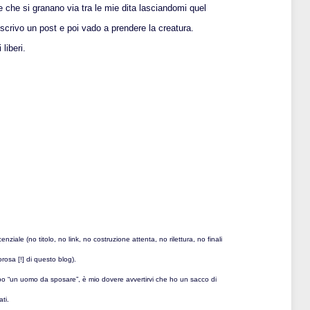
ve che si granano via tra le mie dita lasciandomi quel
scrivo un post e poi vado a prendere la creatura.
liberi.
.
nziale (no titolo, no link, no costruzione attenta, no rilettura, no finali
orosa [!] di questo blog).
o “un uomo da sposare”, è mio dovere avvertirvi che ho un sacco di
ti.