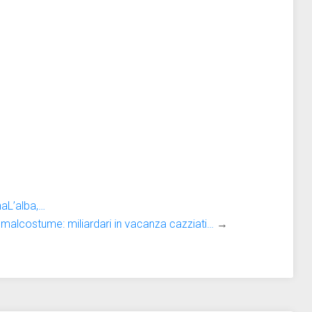
naL’alba,…
malcostume: miliardari in vacanza cazziati…
→