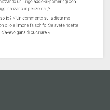
nizzando un lungo addio-ai-pomeriggi con
riggi danzano in perizoma. //
o io? // Un commento sulla dieta me
con olio e limone fa schifo. Se avete ricette
 c’avevo gana di cucinare.//