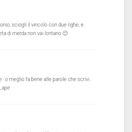
io, sciogli il vincolo con due righe, e
ta di merda non vai lontano 🙂
e…o meglio fa bene alle parole che scrivi…
 Lape