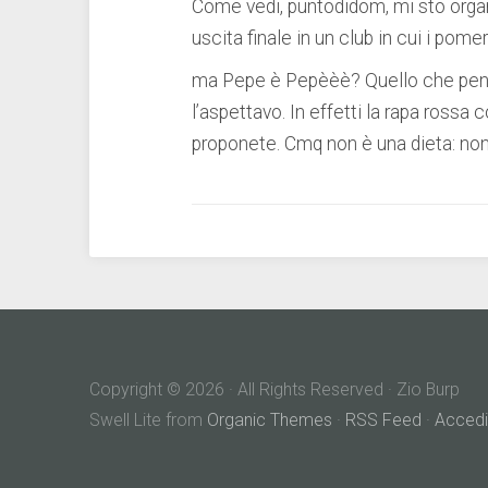
Come vedi, puntodidom, mi sto orga
uscita finale in un club in cui i pome
ma Pepe è Pepèèè? Quello che pens
l’aspettavo. In effetti la rapa rossa 
proponete. Cmq non è una dieta: non
Copyright © 2026 · All Rights Reserved · Zio Burp
Swell Lite from
Organic Themes
·
RSS Feed
·
Accedi