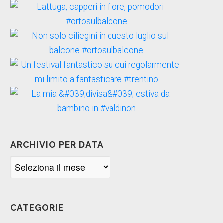
ARCHIVIO PER DATA
Archivio
per
data
CATEGORIE