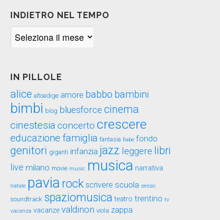
INDIETRO NEL TEMPO
Indietro
nel
tempo
IN PILLOLE
alice
babbo
bambini
amore
altoadige
bimbi
cinema
bluesforce
blog
crescere
cinestesia
concerto
educazione
famiglia
fondo
fantasia
fiabe
genitori
jazz
libri
leggere
infanzia
giganti
musica
live
milano
narrativa
movie
music
pavia
rock
scuola
scrivere
sesso
natale
spaziomusica
trentino
teatro
soundtrack
tv
valdinon
zappa
vacanze
viola
vacanza