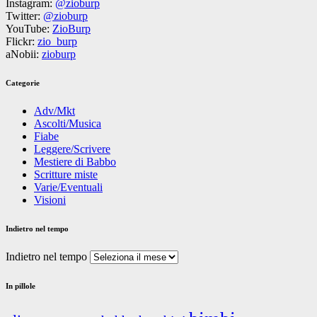
Instagram:
@zioburp
Twitter:
@zioburp
YouTube:
ZioBurp
Flickr:
zio_burp
aNobii:
zioburp
Categorie
Adv/Mkt
Ascolti/Musica
Fiabe
Leggere/Scrivere
Mestiere di Babbo
Scritture miste
Varie/Eventuali
Visioni
Indietro nel tempo
Indietro nel tempo
In pillole