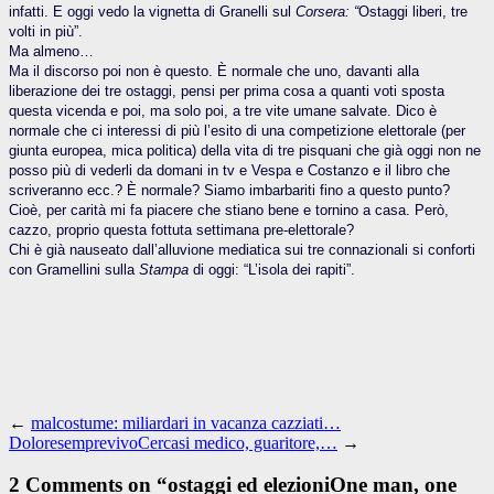
infatti. E oggi vedo la vignetta di Granelli sul
Corsera: “
Ostaggi liberi, tre
volti in più”.
Ma almeno…
Ma il discorso poi non è questo. È normale che uno, davanti alla
liberazione dei tre ostaggi, pensi per prima cosa a quanti voti sposta
questa vicenda e poi, ma solo poi, a tre vite umane salvate. Dico è
normale che ci interessi di più l’esito di una competizione elettorale (per
giunta europea, mica politica) della vita di tre pisquani che già oggi non ne
posso più di vederli da domani in tv e Vespa e Costanzo e il libro che
scriveranno ecc.? È normale? Siamo imbarbariti fino a questo punto?
Cioè, per carità mi fa piacere che stiano bene e tornino a casa. Però,
cazzo, proprio questa fottuta settimana pre-elettorale?
Chi è già nauseato dall’alluvione mediatica sui tre connazionali si conforti
con Gramellini sulla
Stampa
di oggi: “L’isola dei rapiti”.
←
malcostume: miliardari in vacanza cazziati…
DoloresemprevivoCercasi medico, guaritore,…
→
2 Comments on “
ostaggi ed elezioniOne man, one