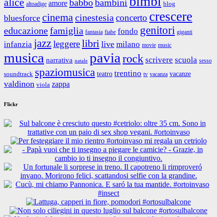
bimbi
alice
babbo
bambini
amore
blog
altoadige
crescere
cinema
cinestesia
concerto
bluesforce
genitori
educazione
famiglia
fondo
fantasia
giganti
fiabe
jazz
libri
leggere
live
infanzia
milano
movie
music
musica
pavia
rock
scrivere
scuola
narrativa
sesso
natale
spaziomusica
trentino
teatro
vacanze
soundtrack
tv
vacanza
valdinon
zappa
viola
Flickr