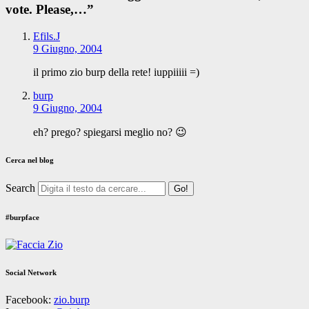
vote. Please,…
”
Efils.J
9 Giugno, 2004
il primo zio burp della rete! iuppiiiii =)
burp
9 Giugno, 2004
eh? prego? spiegarsi meglio no? 😉
Cerca nel blog
Search
#burpface
Social Network
Facebook:
zio.burp