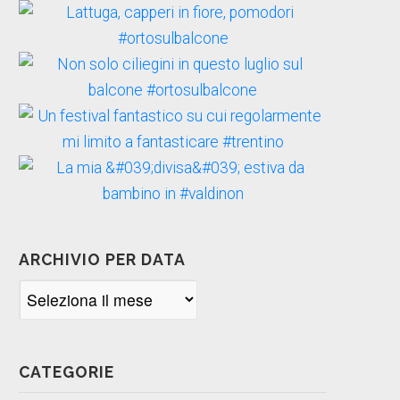
ARCHIVIO PER DATA
Archivio
per
data
CATEGORIE