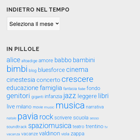
INDIETRO NEL TEMPO
Indietro
nel
tempo
IN PILLOLE
alice
babbo
bambini
amore
altoadige
bimbi
cinema
bluesforce
blog
crescere
cinestesia
concerto
educazione
famiglia
fondo
fantasia
fiabe
genitori
jazz
libri
leggere
infanzia
giganti
musica
live
milano
narrativa
movie
music
pavia
rock
scuola
scrivere
sesso
natale
spaziomusica
trentino
teatro
soundtrack
tv
valdinon
zappa
vacanze
viola
vacanza