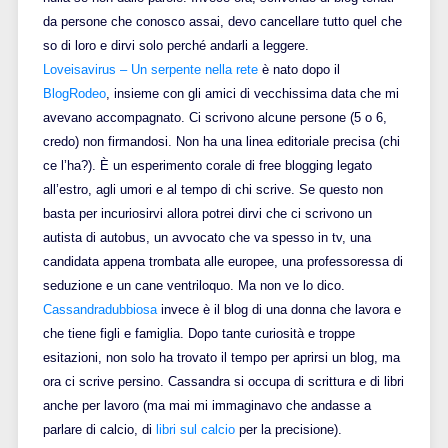
da persone che conosco assai, devo cancellare tutto quel che
so di loro e dirvi solo perché andarli a leggere.
Loveisavirus – Un serpente nella rete
è nato dopo il
BlogRodeo
, insieme con gli amici di vecchissima data che mi
avevano accompagnato. Ci scrivono alcune persone (5 o 6,
credo) non firmandosi. Non ha una linea editoriale precisa (chi
ce l’ha?). È un esperimento corale di free blogging legato
all’estro, agli umori e al tempo di chi scrive. Se questo non
basta per incuriosirvi allora potrei dirvi che ci scrivono un
autista di autobus, un avvocato che va spesso in tv, una
candidata appena trombata alle europee, una professoressa di
seduzione e un cane ventriloquo. Ma non ve lo dico.
Cassandradubbiosa
invece è il blog di una donna che lavora e
che tiene figli e famiglia. Dopo tante curiosità e troppe
esitazioni, non solo ha trovato il tempo per aprirsi un blog, ma
ora ci scrive persino. Cassandra si occupa di scrittura e di libri
anche per lavoro (ma mai mi immaginavo che andasse a
parlare di calcio, di
libri sul calcio
per la precisione).