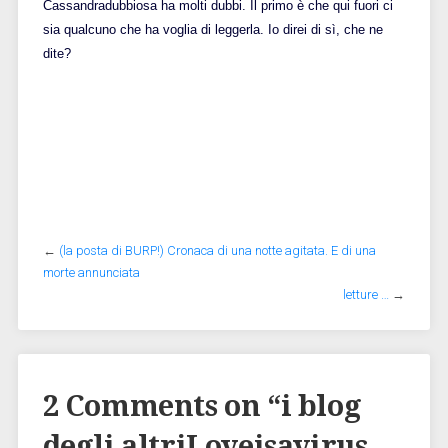
Cassandradubbiosa ha molti dubbi. Il primo è che qui fuori ci
sia qualcuno che ha voglia di leggerla. Io direi di sì, che ne
dite?
←
(la posta di BURP!) Cronaca di una notte agitata. E di una
morte annunciata
letture …
→
2 Comments on “
i blog
degli altriLoveisavirus