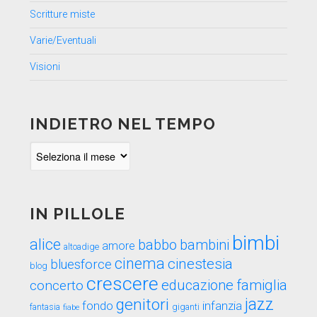
Scritture miste
Varie/Eventuali
Visioni
INDIETRO NEL TEMPO
Indietro
nel
tempo
IN PILLOLE
bimbi
alice
babbo
bambini
amore
altoadige
cinema
cinestesia
bluesforce
blog
crescere
educazione
famiglia
concerto
genitori
jazz
fondo
infanzia
fantasia
fiabe
giganti