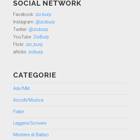
SOCIAL NETWORK
Facebook:
zio.burp
Instagram:
@zioburp
Twitter:
@zioburp
YouTube:
ZioBurp
Flickr:
zio_burp
aNobii:
zioburp
CATEGORIE
Adv/Mkt
Ascolti/Musica
Fiabe
Leggere/Scrivere
Mestiere di Babbo