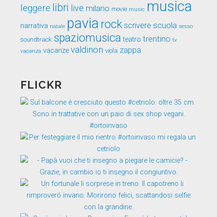
musica
libri
leggere
live
milano
movie
music
pavia
rock
scuola
scrivere
narrativa
sesso
natale
spaziomusica
trentino
teatro
soundtrack
tv
valdinon
zappa
vacanze
viola
vacanza
FLICKR