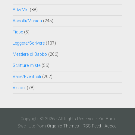
Adv/Mkt
(38)
Ascolti/Musica
(245)
Fiabe
(5)
Leggere/Scrivere
(107)
Mestiere di Babbo
(206)
Scritture miste
(56)
Varie/Eventuali
(202)
Visioni
(78)
Copyright © 2026 · All Rights Reserved · Zio Burp
Swell Lite from
Organic Themes
·
RSS Feed
·
Accedi