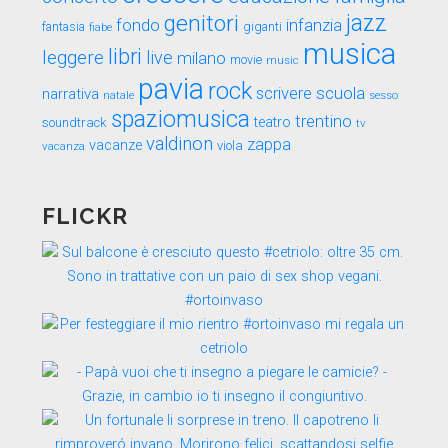
genitori
jazz
fondo
infanzia
fantasia
fiabe
giganti
musica
libri
leggere
live
milano
movie
music
pavia
rock
scuola
scrivere
narrativa
sesso
natale
spaziomusica
trentino
teatro
soundtrack
tv
valdinon
zappa
vacanze
viola
vacanza
FLICKR