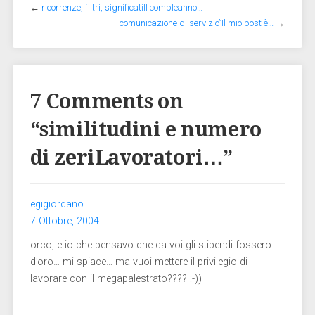
←
ricorrenze, filtri, significatiIl compleanno…
comunicazione di servizio”Il mio post è…
→
7 Comments on
“
similitudini e numero
di zeriLavoratori…
”
egigiordano
7 Ottobre, 2004
orco, e io che pensavo che da voi gli stipendi fossero
d’oro… mi spiace… ma vuoi mettere il privilegio di
lavorare con il megapalestrato???? :-))