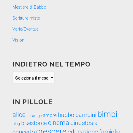
Mestiere di Babbo
Scritture miste
Varie/Eventuali
Visioni
INDIETRO NEL TEMPO
Indietro
nel
tempo
IN PILLOLE
bimbi
alice
babbo
bambini
amore
altoadige
cinema
cinestesia
bluesforce
blog
crescere
educazione
famiglia
concerto