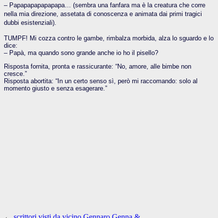
– Papapapapapapapa… (sembra una fanfara ma è la creatura che corre
nella mia direzione, assetata di conoscenza e animata dai primi tragici
dubbi esistenziali).
TUMPF! Mi cozza contro le gambe, rimbalza morbida, alza lo sguardo e lo
dice:
– Papà, ma quando sono grande anche io ho il pisello?
Risposta fornita, pronta e rassicurante: “No, amore, alle bimbe non
cresce.”
Risposta abortita: “In un certo senso sì, però mi raccomando: solo al
momento giusto e senza esagerare.”
←
scrittori visti da vicino Gennaro Genna &…