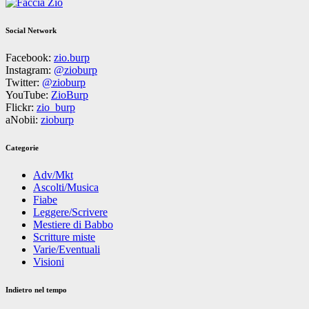
Social Network
Facebook:
zio.burp
Instagram:
@zioburp
Twitter:
@zioburp
YouTube:
ZioBurp
Flickr:
zio_burp
aNobii:
zioburp
Categorie
Adv/Mkt
Ascolti/Musica
Fiabe
Leggere/Scrivere
Mestiere di Babbo
Scritture miste
Varie/Eventuali
Visioni
Indietro nel tempo