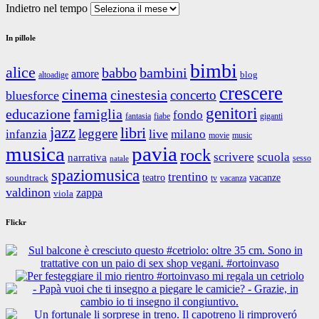
Indietro nel tempo
In pillole
bimbi
alice
babbo
bambini
amore
blog
altoadige
crescere
cinema
cinestesia
concerto
bluesforce
genitori
educazione
famiglia
fondo
fantasia
giganti
fiabe
jazz
libri
leggere
live
infanzia
milano
movie
music
musica
pavia
rock
scrivere
scuola
narrativa
sesso
natale
spaziomusica
trentino
teatro
vacanze
soundtrack
tv
vacanza
valdinon
zappa
viola
Flickr