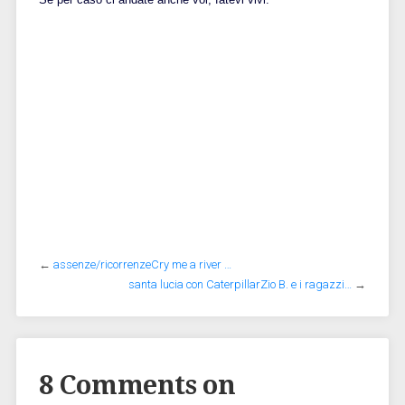
←
assenze/ricorrenzeCry me a river …
santa lucia con CaterpillarZio B. e i ragazzi…
→
8 Comments on