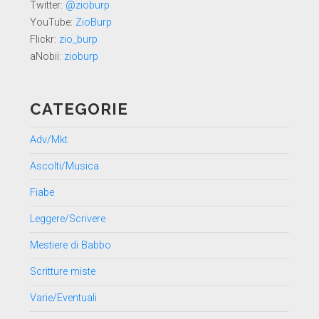
Twitter:
@zioburp
YouTube:
ZioBurp
Flickr:
zio_burp
aNobii:
zioburp
CATEGORIE
Adv/Mkt
Ascolti/Musica
Fiabe
Leggere/Scrivere
Mestiere di Babbo
Scritture miste
Varie/Eventuali