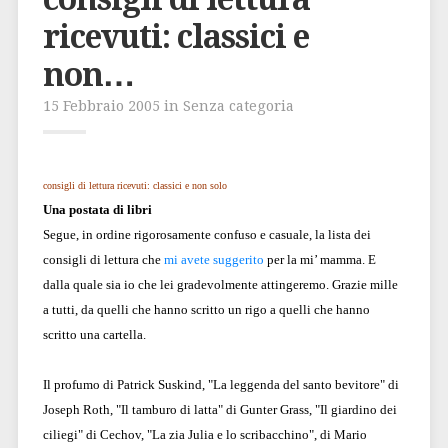
ricevuti: classici e
non…
15 Febbraio 2005 in Senza categoria
consigli di lettura ricevuti: classici e non solo
Una postata di libri
Segue, in ordine rigorosamente confuso e casuale, la lista dei
consigli di lettura che
mi avete suggerito
per la mi’ mamma. E
dalla quale sia io che lei gradevolmente attingeremo. Grazie mille
a tutti, da quelli che hanno scritto un rigo a quelli che hanno
scritto una cartella.
Il profumo di Patrick Suskind, "La leggenda del santo bevitore" di
Joseph Roth, "Il tamburo di latta" di Gunter Grass, "Il giardino dei
ciliegi" di Cechov, "La zia Julia e lo scribacchino", di Mario