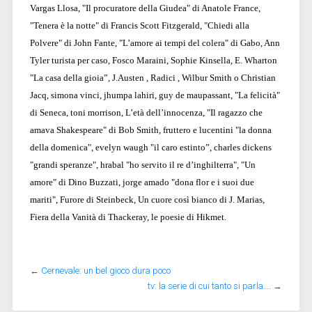
Vargas Llosa, "Il procuratore della Giudea" di Anatole France,
"Tenera è la notte" di Francis Scott Fitzgerald, "Chiedi alla
Polvere" di John Fante, "L’amore ai tempi del colera" di Gabo, Ann
Tyler turista per caso, Fosco Maraini, Sophie Kinsella, E. Wharton
"La casa della gioia”, J.Austen , Radici , Wilbur Smith o Christian
Jacq, simona vinci, jhumpa lahiri, guy de maupassant, "La felicità"
di Seneca, toni morrison, L’età dell’innocenza, "Il ragazzo che
amava Shakespeare" di Bob Smith, fruttero e lucentini "la donna
della domenica", evelyn waugh "il caro estinto”, charles dickens
"grandi speranze", hrabal "ho servito il re d’inghilterra", "Un
amore" di Dino Buzzati, jorge amado "dona flor e i suoi due
mariti", Furore di Steinbeck, Un cuore così bianco di J. Marias,
Fiera della Vanità di Thackeray, le poesie di Hikmet.
←
Cernevale: un bel gioco dura poco
tv: la serie di cui tanto si parla….
→