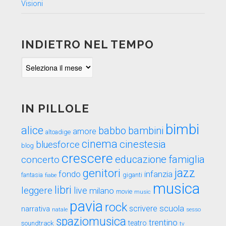
Visioni
INDIETRO NEL TEMPO
Indietro
nel
tempo
IN PILLOLE
bimbi
alice
babbo
bambini
amore
altoadige
cinema
cinestesia
bluesforce
blog
crescere
educazione
famiglia
concerto
genitori
jazz
fondo
infanzia
fantasia
fiabe
giganti
musica
libri
leggere
live
milano
movie
music
pavia
rock
scuola
scrivere
narrativa
sesso
natale
spaziomusica
trentino
teatro
soundtrack
tv